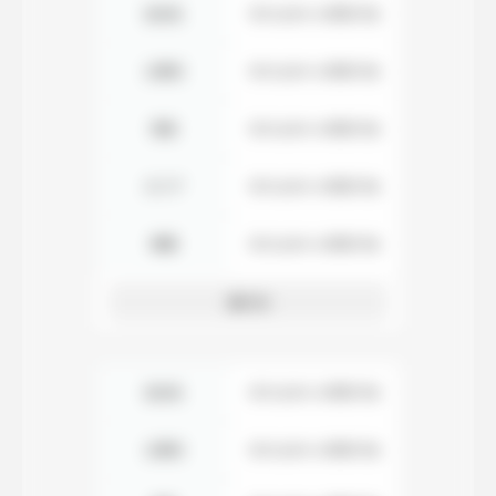
会社名
有料会員のみ閲覧可能
公開日
有料会員のみ閲覧可能
施設
有料会員のみ閲覧可能
エリア
有料会員のみ閲覧可能
業種
有料会員のみ閲覧可能
詳細
会社名
有料会員のみ閲覧可能
公開日
有料会員のみ閲覧可能