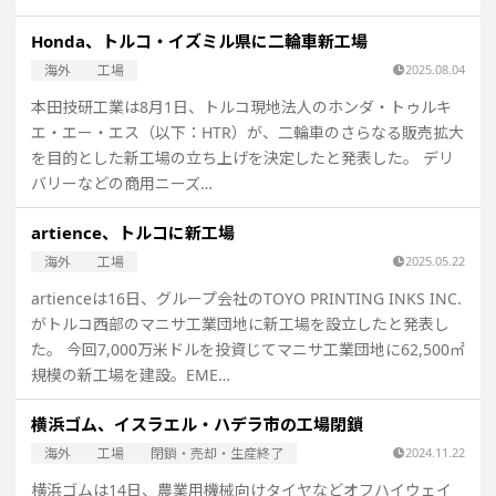
Honda、トルコ・イズミル県に二輪車新工場
海外
工場
2025.08.04
本田技研工業は8月1日、トルコ現地法人のホンダ・トゥルキ
エ・エー・エス（以下：HTR）が、二輪車のさらなる販売拡大
を目的とした新工場の立ち上げを決定したと発表した。 デリ
バリーなどの商用ニーズ…
artience、トルコに新工場
海外
工場
2025.05.22
artienceは16日、グループ会社のTOYO PRINTING INKS INC.
がトルコ西部のマニサ工業団地に新工場を設立したと発表し
た。 今回7,000万米ドルを投資じてマニサ工業団地に62,500㎡
規模の新工場を建設。EME…
横浜ゴム、イスラエル・ハデラ市の工場閉鎖
海外
工場
閉鎖・売却・生産終了
2024.11.22
横浜ゴムは14日、農業用機械向けタイヤなどオフハイウェイ