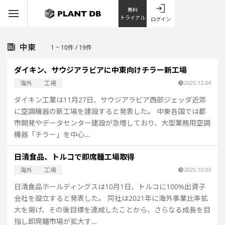
無料
トライアル
ログイン
中東
1 ~ 10件 / 19件
ダイキン、サウジアラビアに中東向けチラー新工場
海外
工場
2025.12.04
ダイキン工業は11月27日、サウジアラビア西部ジェッダ近郊
に空調機器の新工場を建設すると発表した。 中東各国では都
市開発やデータセンター建設が急増しており、大型業務用空調
機器「チラー」を中心…
日清食品、トルコで即席麺工場取得
海外
工場
2025.10.03
日清食品ホールディングスは10月1日、トルコに100%出資子
会社を設立すると発表した。 同社は2021年に海外事業比率拡
大を掲げ、その後目標を達成したことから、さらなる成長を目
指し即席麺市場が拡大す…