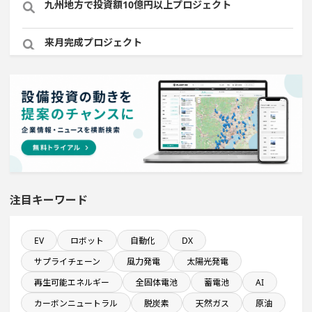
九州地方で投資額10億円以上プロジェクト
来月完成プロジェクト
関東地方で投資額10億円以上プロジェクト
年間研究開発費が100億円以上の企業一覧
完成から約10年経過プロジェクト
直近3か月以内に稼働プロジェクト
注目キーワード
ホテル・宿泊事業を営む会社で10億円以上投資する設備
EV
ロボット
自動化
DX
新設計画
サプライチェーン
風力発電
太陽光発電
稼働から約10年経過プロジェクト
再生可能エネルギー
全固体電池
蓄電池
AI
カーボンニュートラル
脱炭素
天然ガス
原油