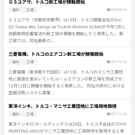
ＧＳユアサ、トルコ新工場が稼動開始
海外
工場
2019.03.14
ＧＳユアサ（京都府京都市）は13日、トルコ関連会社のInci
GS Yuasa Aku Sanayi ve Ticaret Anonim Sirketiが今年1月に
自動車用鉛蓄電池の新工場の稼働を開始したと発表した。 新
工場では、同社最新の…
三菱電機、トルコのエアコン新工場が稼働開始
海外
工場
2017.12.12
三菱電機（東京都千代田区）は11日、トルコのマニサ工業団
地に建設を進めいていたルームエアコンの新工場を完成させ、
12月12日に稼働を開始すると発表した。 同社の欧州における
空調冷熱システム事業…
東洋インキ、トルコ・マニサ工業団地に工場用地取得
海外
工場
2017.11.24
東洋インキSCホールディングスは20日、トルコ子会社のTOYO
PRINTING INKSがマニサ工業団地に工場用地を取得すると発