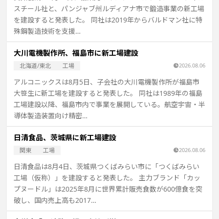
スチール社と、パンジャブ州ルディアナ市で鍛造事業の新工場
を建設すると発表した。 同社は2019年からバルドマン社に特
殊鋼製造技術を支援…
大川電機製作所、福島市に新工場建設
北海道/東北
工場
2026.08.06
アルコニックスは8月5日、子会社の大川電機製作所が福島市
大笹生に新工場を建設すると発表した。 同社は1989年の福島
工場建設以降、福島市内で事業を展開している。航空宇宙・半
導体製造装置向け精密…
日清食品、茨城県に新工場建設
関東
工場
2026.08.06
日清食品は8月4日、茨城県つくばみらい市に「つくばみらい
工場（仮称）」を建設すると発表した。 主力ブランド「カッ
プヌードル」は2025年8月に世界累計販売食数が600億食を突
破し、国内売上高も2017…