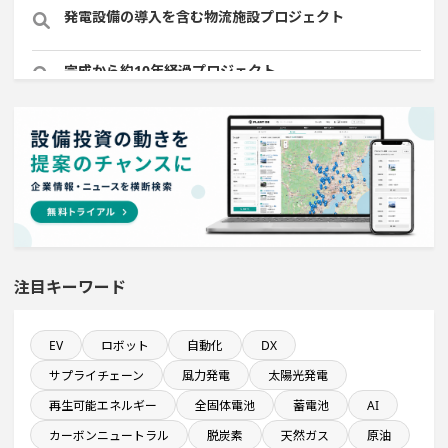
発電設備の導入を含む物流施設プロジェクト
完成から約10年経過プロジェクト
食品卸に関するプロジェクト
直近3か月以内に稼働プロジェクト
売上高が100億円以上の企業一覧
注目キーワード
既に100億円以上の支払いが終了した設備新設計画
半導体セグメントに投資する設備新設計画
EV
ロボット
自動化
DX
サプライチェーン
風力発電
太陽光発電
半導体設備に投資する設備新設計画
再生可能エネルギー
全固体電池
蓄電池
AI
カーボンニュートラル
脱炭素
天然ガス
原油