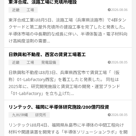
東洋合成、淡路工場に充填所増設
近畿
工場
2026.08.06
東洋合成工業は8月5日、淡路工場（兵庫県淡路市）で4群タン
クヤードと第二屋外充填所の建設工事を完了したと発表した。
半導体市場の中長期的な成長に伴い、半導体製造・電子材料向
け高純度溶剤の需要…
日鉄興和不動産、西宮の賃貸工場着工
近畿
工場
発電設備
2026.08.05
日鉄興和不動産は8月3日、兵庫県西宮市で賃貸工場「（仮
称）01-LabFactory西宮」を着工したと発表した。 同社は
2025年に、研究開発施設と賃貸工場の開発・運営ブランド
「01-LabFactory」を立ち上げた…
リンテック、福岡に半導体研究施設/200億円投資
九州/沖縄
研究所
2026.08.05
リンテックは8月4日、福岡県糸島市に半導体の中間工程向け
材料や関連装置を開発する「半導体ソリューションラボ」を開