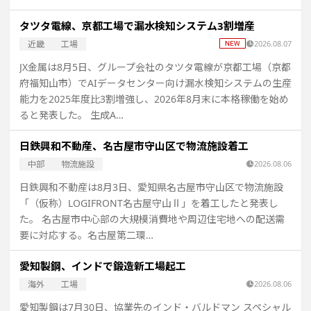
タツタ電線、京都工場で漏水検知システム3割増産
近畿
工場
2026.08.07
JX金属は8月5日、グループ会社のタツタ電線が京都工場（京都
府福知山市）でAIデータセンター向け漏水検知システムの生産
能力を2025年度比3割増強し、2026年8月末に本格稼働を始め
ると発表した。 生成A…
日鉄興和不動産、名古屋市守山区で物流施設着工
中部
物流施設
2026.08.06
日鉄興和不動産は8月3日、愛知県名古屋市守山区で物流施設
「（仮称）LOGIFRONT名古屋守山Ⅱ」を着工したと発表し
た。 名古屋市中心部の大規模消費地や周辺住宅地への配送需
要に対応する。名古屋第二環…
愛知製鋼、インドで鍛造新工場起工
海外
工場
2026.08.06
愛知製鋼は7月30日、協業先のインド・バルドマン スペシャル