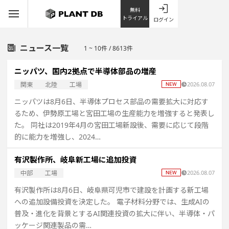
無料
トライアル
ログイン
ニュース一覧
1 ~ 10件 / 8613件
ニッパツ、国内2拠点で半導体部品の増産
関東
北陸
工場
2026.08.07
ニッパツは8月6日、半導体プロセス部品の需要拡大に対応す
るため、伊勢原工場と宮田工場の生産能力を増強すると発表し
た。 同社は2019年4月の宮田工場新設後、需要に応じて段階
的に能力を増強し、2024…
有沢製作所、岐阜新工場に追加投資
中部
工場
2026.08.07
有沢製作所は8月6日、岐阜県可児市で建設を計画する新工場
への追加設備投資を決定した。 電子材料分野では、生成AIの
普及・進化を背景とするAI関連投資の拡大に伴い、半導体・パ
ッケージ関連製品の需…