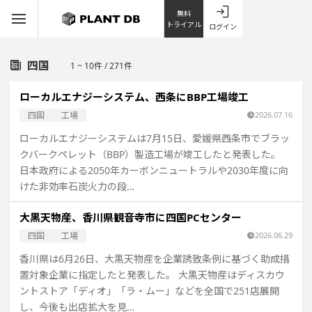
無料
トライアル
ログイン
四国
1 ~ 10件 / 271件
ローカルエナジーシステム、西条にBBP工場竣工
四国
工場
2026.07.16
ローカルエナジーシステムは7月15日、愛媛県西条市でブラッ
クバークペレット（BBP）製造工場が竣工したと発表した。
日本政府による2050年カーボンニュートラルや2030年度に向
けた非効率石炭火力の段…
大黒天物産、香川県観音寺市に四国PCセンター
四国
工場
2026.06.29
香川県は6月26日、大黒天物産を企業誘致条例に基づく助成措
置対象企業に指定したと発表した。 大黒天物産はディスカウ
ントストア「ディオ」「ラ・ムー」などを全国で251店展開
し、今後も出店拡大を見…