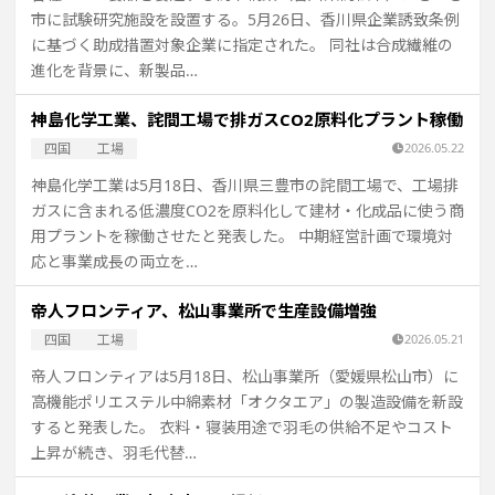
市に試験研究施設を設置する。5月26日、香川県企業誘致条例
に基づく助成措置対象企業に指定された。 同社は合成繊維の
進化を背景に、新製品…
神島化学工業、詫間工場で排ガスCO2原料化プラント稼働
四国
工場
2026.05.22
神島化学工業は5月18日、香川県三豊市の詫間工場で、工場排
ガスに含まれる低濃度CO2を原料化して建材・化成品に使う商
用プラントを稼働させたと発表した。 中期経営計画で環境対
応と事業成長の両立を…
帝人フロンティア、松山事業所で生産設備増強
四国
工場
2026.05.21
帝人フロンティアは5月18日、松山事業所（愛媛県松山市）に
高機能ポリエステル中綿素材「オクタエア」の製造設備を新設
すると発表した。 衣料・寝装用途で羽毛の供給不足やコスト
上昇が続き、羽毛代替…