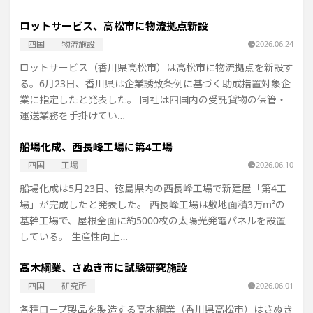
ロットサービス、高松市に物流拠点新設
四国
物流施設
2026.06.24
ロットサービス（香川県高松市）は高松市に物流拠点を新設す
る。6月23日、香川県は企業誘致条例に基づく助成措置対象企
業に指定したと発表した。 同社は四国内の受託貨物の保管・
運送業務を手掛けてい…
船場化成、西長峰工場に第4工場
四国
工場
2026.06.10
船場化成は5月23日、徳島県内の西長峰工場で新建屋「第4工
場」が完成したと発表した。 西長峰工場は敷地面積3万m²の
基幹工場で、屋根全面に約5000枚の太陽光発電パネルを設置
している。 生産性向上…
高木綱業、さぬき市に試験研究施設
四国
研究所
2026.06.01
各種ロープ製品を製造する高木綱業（香川県高松市）はさぬき