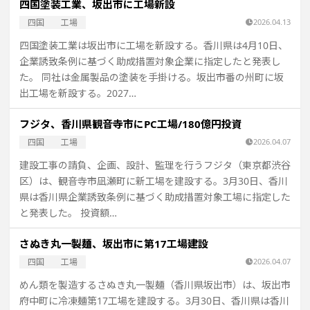
四国塗装工業、坂出市に工場新設
四国
工場
2026.04.13
四国塗装工業は坂出市に工場を新設する。香川県は4月10日、
企業誘致条例に基づく助成措置対象企業に指定したと発表し
た。 同社は金属製品の塗装を手掛ける。坂出市番の州町に坂
出工場を新設する。2027…
フジタ、香川県観音寺市にPC工場/180億円投資
四国
工場
2026.04.07
建設工事の請負、企画、設計、監理を行うフジタ（東京都渋谷
区）は、観音寺市凪瀬町に新工場を建設する。3月30日、香川
県は香川県企業誘致条例に基づく助成措置対象工場に指定した
と発表した。 投資額…
さぬき丸一製麺、坂出市に第17工場建設
四国
工場
2026.04.07
めん類を製造するさぬき丸一製麺（香川県坂出市）は、坂出市
府中町に冷凍麺第17工場を建設する。3月30日、香川県は香川