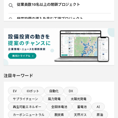
従業員数10名以上の閉鎖プロジェクト
発電設備の導入を含む工場プロジェクト
完成から約10年経過プロジェクト
自動車関連工場のプロジェクト
稼働から約10年経過プロジェクト
注目キーワード
年間設備投資額が100億円以上の企業一覧
来月着工プロジェクト
EV
ロボット
自動化
DX
サプライチェーン
風力発電
太陽光発電
年間研究開発費が100億円以上の企業一覧
再生可能エネルギー
全固体電池
蓄電池
AI
カーボンニュートラル
脱炭素
天然ガス
原油