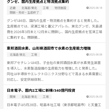
グンゼ、国内生産拠点と物流拠点集約
近畿
北海道/東北
工場
物流施設
2025.08.18
閉鎖・売却・生産終了
グンゼは6日、国内の生産・物流拠点を集約すると発表した。
生産拠点では、梁瀬工場と養父アパレル、東北グンゼ、矢島通
商を2026年3月末と12月末に閉鎖し、国内生産拠点を宮津工場
に集約する。閉鎖拠…
東邦酒田水素、山形県酒田市で水素の生産能力増強
北海道/東北
工場
2025.08.08
東邦アセチレンは4日、子会社の東邦酒田水素が水素発生装置
を導入し、水素製造設備の生産能力を増強したと発表した。
同社は半導体やエレクトロニクス分野などで高まる水素需要に
対応し、安定供給体制…
日本電子、国内2工場に新棟/340億円投資
関東
北海道/東北
工場
2025.06.03
日本電子は5月28日、昭島本社工場（東京都昭島市）と天童工