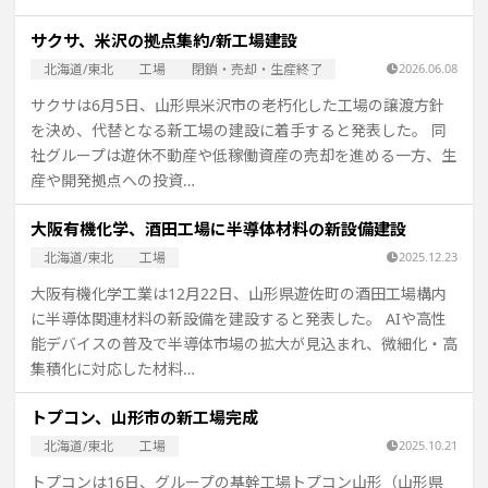
サクサ、米沢の拠点集約/新工場建設
北海道/東北
工場
閉鎖・売却・生産終了
2026.06.08
サクサは6月5日、山形県米沢市の老朽化した工場の譲渡方針
を決め、代替となる新工場の建設に着手すると発表した。 同
社グループは遊休不動産や低稼働資産の売却を進める一方、生
産や開発拠点への投資…
大阪有機化学、酒田工場に半導体材料の新設備建設
北海道/東北
工場
2025.12.23
大阪有機化学工業は12月22日、山形県遊佐町の酒田工場構内
に半導体関連材料の新設備を建設すると発表した。 AIや高性
能デバイスの普及で半導体市場の拡大が見込まれ、微細化・高
集積化に対応した材料…
トプコン、山形市の新工場完成
北海道/東北
工場
2025.10.21
トプコンは16日、グループの基幹工場トプコン山形（山形県