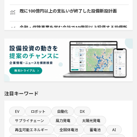
既に100億円以上の支払いが終了した設備新設計画
金融・保険事業を営む会社で10億円以上投資する設備新
設計画
直近3か月以内に着手する設備新設計画
稼働から約10年経過プロジェクト
従業員数が100人以上の企業一覧
注目キーワード
飲食事業を営む会社で10億円以上投資する設備新設計画
EV
ロボット
自動化
DX
純利益が10億円以上の企業一覧
サプライチェーン
風力発電
太陽光発電
完成から約5年経過プロジェクト
再生可能エネルギー
全固体電池
蓄電池
AI