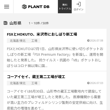
無料
トライアル
ログイン
山形県
1 ~ 10件 / 50件
FSXとHOKUTO、米沢市におしぼり新工場
北海道/東北
工場
2026.07.08
FSXとHOKUTOは7月1日、山形県米沢市に使い切りポケットお
しぼりの新工場「FSX Premium Factory」を新設し、運用を開
始したと発表した。 抗ウイルス・抗菌の「VB」ポケットおし
ぼりはコロナ禍以降に国…
コーアイセイ、蔵王第二工場が竣工
北海道/東北
工場
2026.07.03
コーアイセイは6月30日、山形市の蔵王工場敷地内で建設して
いた蔵王第二工場が竣工したと発表した。 医療機関から需要
が高い主力のプレフィルドシリンジ製剤の安定供給に向け、生
産能力の増強を進めて…