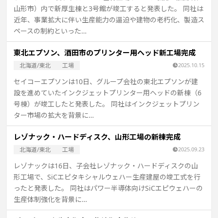
山形市）内で新厚生棟と3号館が竣工すると発表した。 同社は
近年、事業拡大に伴い生産能力の逼迫や建物の老朽化、製造ス
ペースの制約といった…
東北エプソン、酒田市のプリンター用ヘッド新工場完成
北海道/東北
工場
2025.10.15
セイコーエプソンは10日、グループ会社の東北エプソンが建
設を進めていたインクジェットプリンター用ヘッドの新棟（6
号棟）が竣工したと発表した。 同社はインクジェットプリン
ター市場の拡大を背景に…
レゾナック・ハードディスク、山形工場の新棟完成
北海道/東北
工場
2025.09.23
レゾナックは16日、子会社レゾナック・ハードディスクの山
形工場で、SiCエピタキシャルウェハー生産建屋の竣工式を行
ったと発表した。 同社はパワー半導体向けSiCエピウェハーの
生産体制強化を背景に…