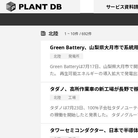
サービス
資料
北陸
1 ~ 10件 / 692件
Green Battery、山梨県大月市で系
北陸
発電所
Green Batteryは7月17日、山梨県
た。 再生可能エネルギーの導入拡大で発電
タダノ、高所作業車の新工場が長野で
北陸
工場
タダノは7月23日、100%子会社タダノユ
の稼働を開始したと発表した。 タダノグループ
タワーセミコンダクター、日本で半導体