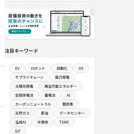
飲食事業を営む会社で10億円以上投
資する設備新設計画
直近3か月以内に完了する設備新設計
画
稼働から約10年経過プロジェクト
注目キーワード
直近3か月以内に着工プロジェクト
EV
ロボット
自動化
DX
年間設備投資額が100億円以上の企業
一覧
サプライチェーン
風力発電
太陽光発電
再生可能エネルギー
純利益が10億円以上の企業一覧
全固体電池
蓄電池
AI
カーボンニュートラル
脱炭素
九州地方で投資額10億円以上プロジ
ェクト
天然ガス
原油
データセンター
生成AI
半導体
TSMC
食品卸に関するプロジェクト
IoT