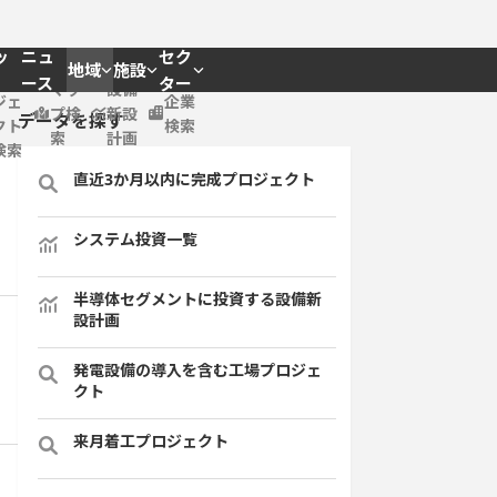
ッ
ニュ
セク
地域
施設
プロ
ース
ター
マッ
設備
ジェ
企業
プ検
新設
データを探す
クト
検索
索
計画
検索
直近3か月以内に完成プロジェクト
システム投資一覧
半導体セグメントに投資する設備新
設計画
発電設備の導入を含む工場プロジェ
クト
来月着工プロジェクト