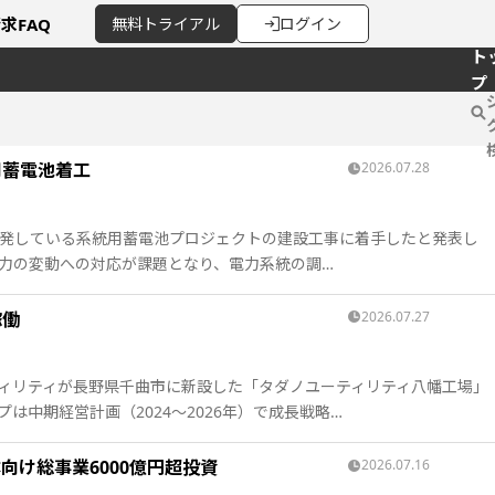
請求
FAQ
無料
トライアル
ログイン
ト
プ
統用蓄電池着工
2026.07.28
大月市で開発している系統用蓄電池プロジェクトの建設工事に着手したと発表し
出力の変動への対応が課題となり、電力系統の調…
稼働
2026.07.27
ーティリティが長野県千曲市に新設した「タダノユーティリティ八幡工場」
は中期経営計画（2024～2026年）で成長戦略…
向け総事業6000億円超投資
2026.07.16