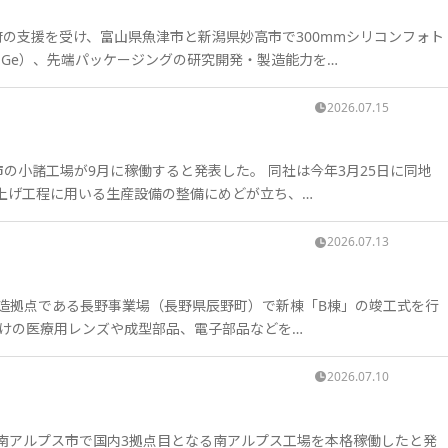
府の支援を受け、富山県魚津市と新潟県妙高市で300mmシリコンフォト
SiGe）、先端パッケージングの研究開発・製造能力を…
2026.07.15
市の小諸工場が9月に稼働すると発表した。 同社は今年3月25日に同地
上げ工程に用いる生産設備の整備にめどが立ち、…
2026.07.13
製造拠点である長野事業場（長野県辰野町）で新棟「B棟」の竣工式を行
向けの医療用レンズや成型部品、電子部品などを…
2026.07.10
県南アルプス市で国内3拠点目となる南アルプス工場を本格稼働したと発