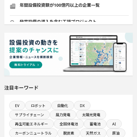
年間設備投資額が100億円以上の企業一覧
発電設備の導入を含む工場プロジェクト
売上高が100億円以上の企業一覧
1000億円以上投資する設備新設計画
関東地方で投資額10億円以上プロジェクト
注目キーワード
稼働から約5年経過プロジェクト
直近3か月以内に完成プロジェクト
EV
ロボット
自動化
DX
サプライチェーン
風力発電
太陽光発電
平均臨時雇用人員数が100人以上の企業一覧
再生可能エネルギー
全固体電池
蓄電池
AI
カーボンニュートラル
脱炭素
天然ガス
原油