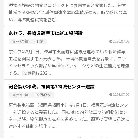
型物流施設の開発プロジェクトに参画すると発表した。 熊本
地域でJASMなど半導体関連企業の集積が進み、時間感度の高
い半導体関連貨物を含む…
京セラ、長崎県諫早市に新工場開設
九州/沖縄
工場
2026.07.03
京セラは7月1日、諫早市栗面町に建設を進めていた長崎諫早
工場を開設すると発表した。 半導体関連需要を背景に、ファ
インセラミック部品や半導体パッケージなどの生産能力を増強
する。 投資額は202…
河合製氷冷蔵、福岡第3物流センター建設
九州/沖縄
物流施設
2026.07.02
河合製氷冷蔵（福岡県福岡市）は7月1日、福岡第3物流センタ
ーを建設すると発表した。 同社は1974年竣工の箱崎物流セン
ター以降、物流拠点の拡充を進めてきた。顧客の要望に迅速に
対応する体制を強化す…