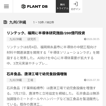
無料
トライアル
ログイン
九州/沖縄
1 ~ 10件 / 982件
リンテック、福岡に半導体研究施設/200億円投資
九州/沖縄
研究所
2026.08.05
リンテックは8月4日、福岡県糸島市に半導体の中間工程向け
材料や関連装置を開発する「半導体ソリューションラボ」を開
設すると発表した。 AI向けを中心に半導体需要が拡大する
中、3次元実装やチップレ…
石井食品、唐津工場で幼児食設備増強
九州/沖縄
工場
2026.07.30
石井食品（千葉県船橋市）は唐津工場で幼児食設備を増強す
る。7月27日、唐津市と立地協定を締結した。 石井食品は無添
加調理のミートボールやハンバーグなど加工食品を製造販売し
ている。既存の唐津工…