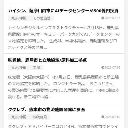
カイシン、薩摩川内市にAIデータセンター/8500億円投資
九州/沖縄
その他施設
2026.07.27
カイシンデジタルインフラストラクチャーは7月18日、鹿児島
県薩摩川内市のサーキュラーパーク九州でAIデータセンターの
立地協定を締結した。 生成AI、半導体設計、自動運転及びロ
ボティクス等の発展…
味覚糖、鹿屋市と立地協定/原料加工拠点
九州/沖縄
工場
2026.07.24
味覚糖（大阪府大阪市）は7月21日、鹿児島県鹿屋市と新工場
の立地協定を締結した。 ロングセラー商品「おさつどきっ」
の製造内製化と需要増に対応した増産を目的に、市内に拠点を
設ける。新工場では協…
ククレブ、熊本市の物流施設開発に参画
九州/沖縄
物流施設
2026.07.15
ククレブ・アドバイザーズは7月14日、熊本県熊本市でドライ