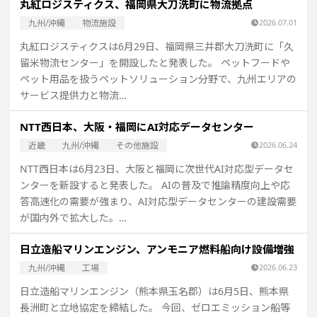
丸紅ロジスティクス、福岡県大刀洗町に物流拠点
九州/沖縄
物流施設
2026.07.01
丸紅ロジスティクスは6月29日、福岡県三井郡大刀洗町に「久
留米物流センター」を開設したと発表した。 ペットフードや
ペット用品を扱うペットソリューション分野で、九州エリアの
サービス提供力と物流…
NTT西日本、大阪・福岡にAI対応データセンター
近畿
九州/沖縄
その他施設
2026.06.24
NTT西日本は6月23日、大阪と福岡に次世代AI対応型データセ
ンターを新設すると発表した。 AIの普及で推論精度向上や応
答高速化の需要が強まり、AI対応型データセンターの建設需要
が国内外で拡大した。…
日立造船マリンエンジン、アンモニア燃料船向け設備増強
九州/沖縄
工場
2026.06.23
日立造船マリンエンジン（熊本県玉名郡）は6月5日、熊本県
長洲町と立地協定を締結した。 今回、ゼロエミッション船等