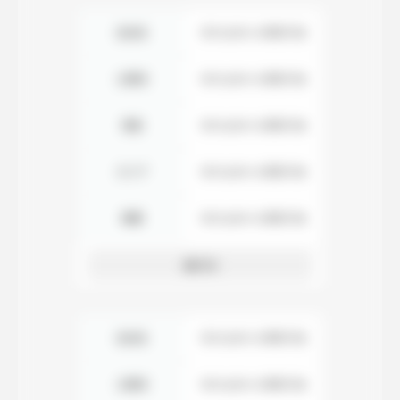
会社名
有料会員のみ閲覧可能
公開日
有料会員のみ閲覧可能
施設
有料会員のみ閲覧可能
エリア
有料会員のみ閲覧可能
業種
有料会員のみ閲覧可能
詳細
会社名
有料会員のみ閲覧可能
公開日
有料会員のみ閲覧可能