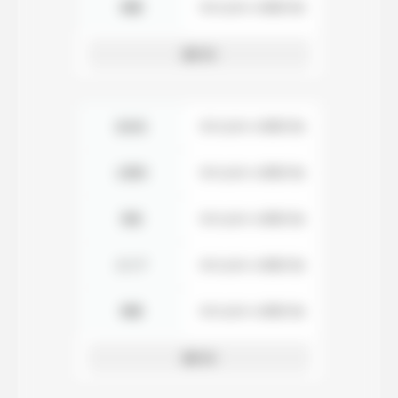
業種
有料会員のみ閲覧可能
詳細
会社名
有料会員のみ閲覧可能
公開日
有料会員のみ閲覧可能
施設
有料会員のみ閲覧可能
エリア
有料会員のみ閲覧可能
業種
有料会員のみ閲覧可能
詳細