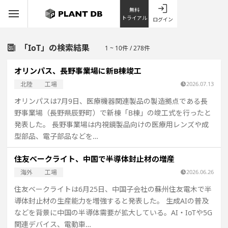
無料
トライアル
ログイン
「IoT」の検索結果
1 ~ 10件 / 278件
オリンパス、長野事業場に新B棟竣工
北陸
工場
2026.07.13
オリンパスは7月9日、医療機器関連製品の製造拠点である長
野事業場（長野県辰野町）で新棟「B棟」の竣工式を行ったと
発表した。 長野事業場は内視鏡製品向けの医療用レンズや成
型部品、電子部品などを…
住友ベークライト、中国で半導体封止材の増産
海外
工場
2026.06.26
住友ベークライトは6月25日、中国子会社の蘇州住友電木で半
導体封止材の生産能力を増強すると発表した。 生成AIの普及
などを背景に中国の半導体需要が拡大している。AI・IoTや5G
関連デバイス、電動車…