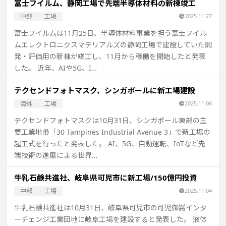
富士フイルム、静岡工場で先端半導体材料の新棟竣工
中部
工場
2025.11.27
富士フイルムは11月25日、半導体材料事業を担う富士フイル
ムエレクトロニクスマテリアルズの静岡工場で建設していた開
発・評価用の新棟が竣工し、11月から稼働を開始したと発表
した。 近年、AIや5G、I…
テクセンドフォトマスク、シンガポールに新工場建設
海外
工場
2025.11.06
テクセンドフォトマスクは10月31日、シンガポール東部の主
要工業地帯「30 Tampines Industrial Avenue 3」で新工場の
起工式を行ったと発表した。 AI、5G、自動運転、IoTなど先
端技術の進展による世界…
牛乳石鹸共進社、岐阜県可児市に新工場/150億円投資
中部
工場
2025.11.04
牛乳石鹸共進社は10月31日、岐阜県可児市の可児御嵩インタ
ーチェンジ工業団地に岐阜工場を建設すると発表した。 液体