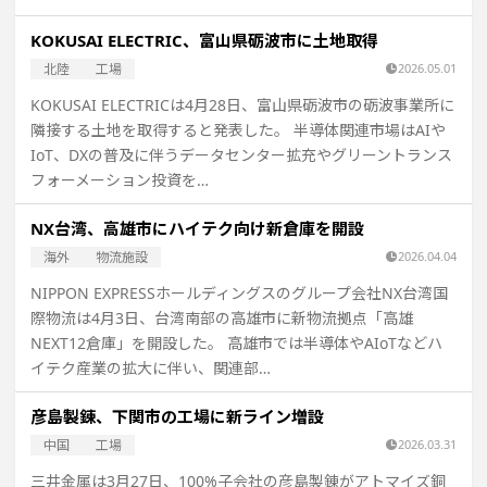
KOKUSAI ELECTRIC、富山県砺波市に土地取得
北陸
工場
2026.05.01
KOKUSAI ELECTRICは4月28日、富山県砺波市の砺波事業所に
隣接する土地を取得すると発表した。 半導体関連市場はAIや
IoT、DXの普及に伴うデータセンター拡充やグリーントランス
フォーメーション投資を…
NX台湾、高雄市にハイテク向け新倉庫を開設
海外
物流施設
2026.04.04
NIPPON EXPRESSホールディングスのグループ会社NX台湾国
際物流は4月3日、台湾南部の高雄市に新物流拠点「高雄
NEXT12倉庫」を開設した。 高雄市では半導体やAIoTなどハ
イテク産業の拡大に伴い、関連部…
彦島製錬、下関市の工場に新ライン増設
中国
工場
2026.03.31
三井金属は3月27日、100%子会社の彦島製錬がアトマイズ銅