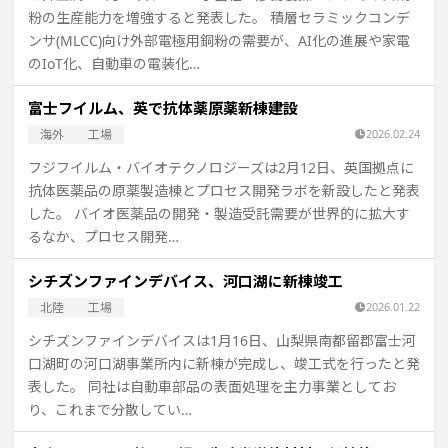
粉の生産能力を増強すると発表した。 積層セラミックコンデ
ンサ(MLCC)向け外部電極用銅粉の需要が、AI化の進展や家電
のIoT化、自動車の電装化…
富士フイルム、英で抗体薬原薬新棟建設
海外
工場
2026.02.24
フジフイルム・バイオテクノロジーズは2月12日、英国拠点に
抗体医薬品の原薬製造棟とプロセス開発ラボを新設したと発表
した。 バイオ医薬品の開発・製造受託需要が世界的に拡大す
るなか、プロセス開発…
シチズンファインデバイス、河口湖に新棟竣工
北陸
工場
2026.01.22
シチズンファインデバイスは1月16日、山梨県南都留郡富士河
口湖町の河口湖事業所内に新棟が完成し、竣工式を行ったと発
表した。 同社は自動車部品の表面処理を主力事業としてお
り、これまで分散してい…