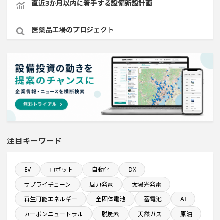
直近3か月以内に着手する設備新設計画
医薬品工場のプロジェクト
完成から約10年経過プロジェクト
来月着工プロジェクト
九州地方で投資額10億円以上プロジェクト
直近3か月以内に着工プロジェクト
注目キーワード
稼働から約10年経過プロジェクト
EV
ロボット
自動化
DX
サプライチェーン
風力発電
太陽光発電
純利益が10億円以上の企業一覧
再生可能エネルギー
全固体電池
蓄電池
AI
カーボンニュートラル
脱炭素
天然ガス
原油
完成から約5年経過プロジェクト