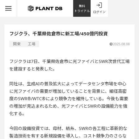
無料
トライアル
ログイン
フジクラ、千葉県佐倉市に新工場/450億円投資
関東
工場
2025.08.08
フジクラは7日、千葉県佐倉市に光ファイバとSWR次世代工場
を建設すると発表した。
同社は、生成AIの普及拡大によってデータセンタ市場を中心
に光ファイバの需要が増加していることを背景に、細径高密
度のSWR®/WTC®により競争力を維持している。今後も需要
の増加が見込まれるため、光ファイバとSWRの設備能力を強
化する。
今回の設備投資では、母材、紡糸、SWRの各工程に革新的な
製造技術を有する新規設備を導入し、コスト競争力のさらな