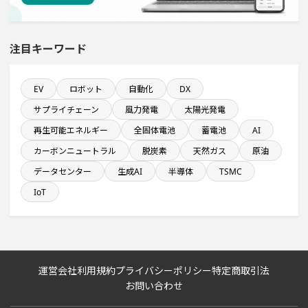
年間設備投資額が100億円以上の企業一覧
注目キーワード
九州地方で投資額10億円以上プロジェクト
食品卸に関するプロジェクト
EV
ロボット
自動化
DX
サプライチェーン
風力発電
太陽光発電
直近3か月以内に稼働プロジェクト
再生可能エネルギー
全固体電池
蓄電池
AI
カーボンニュートラル
脱炭素
天然ガス
原油
直近3か月以内に完了する設備新設計画
データセンター
生成AI
半導体
TSMC
IoT
新規雇用者数100名以上プロジェクト
食品関連工場のプロジェクト
運営会社
利用規約
プライバシーポリシー
特定商取引法
自動車関連工場のプロジェクト
お問い合わせ