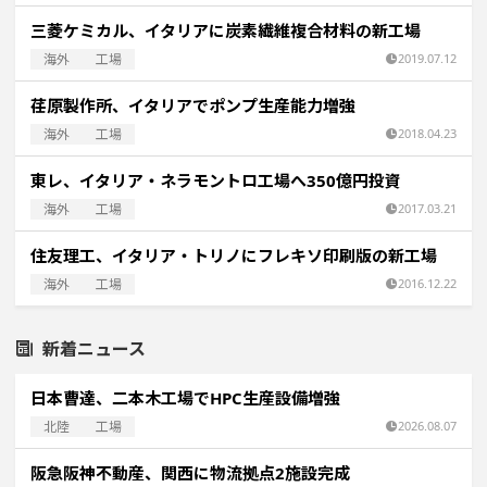
三菱ケミカル、イタリアに炭素繊維複合材料の新工場
海外
工場
2019.07.12
荏原製作所、イタリアでポンプ生産能力増強
海外
工場
2018.04.23
東レ、イタリア・ネラモントロ工場へ350億円投資
海外
工場
2017.03.21
住友理工、イタリア・トリノにフレキソ印刷版の新工場
海外
工場
2016.12.22
新着ニュース
日本曹達、二本木工場でHPC生産設備増強
北陸
工場
2026.08.07
阪急阪神不動産、関西に物流拠点2施設完成