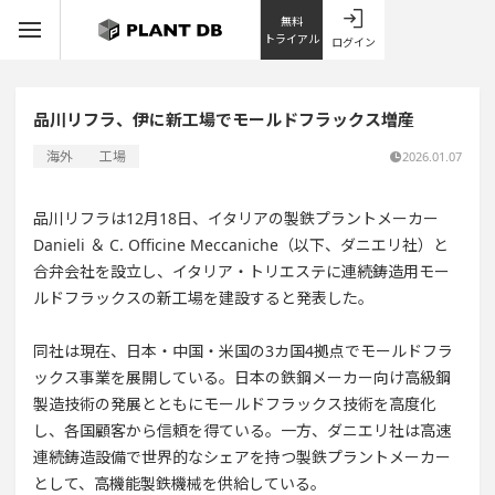
無料
トライアル
ログイン
品川リフラ、伊に新工場でモールドフラックス増産
海外
工場
2026.01.07
品川リフラは12月18日、イタリアの製鉄プラントメーカー
Danieli ＆ C. Officine Meccaniche（以下、ダニエリ社）と
合弁会社を設立し、イタリア・トリエステに連続鋳造用モー
ルドフラックスの新工場を建設すると発表した。
同社は現在、日本・中国・米国の3カ国4拠点でモールドフラ
ックス事業を展開している。日本の鉄鋼メーカー向け高級鋼
製造技術の発展とともにモールドフラックス技術を高度化
し、各国顧客から信頼を得ている。一方、ダニエリ社は高速
連続鋳造設備で世界的なシェアを持つ製鉄プラントメーカー
として、高機能製鉄機械を供給している。