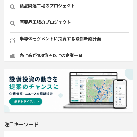
食品関連工場のプロジェクト
医薬品工場のプロジェクト
半導体セグメントに投資する設備新設計画
売上高が100億円以上の企業一覧
稼働から約10年経過プロジェクト
直近3か月以内に完成プロジェクト
直近3か月以内に着工プロジェクト
金融・保険事業を営む会社で10億円以上投資する設備新
注目キーワード
設計画