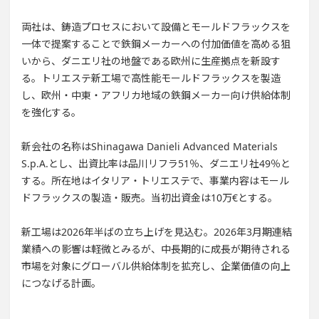
両社は、鋳造プロセスにおいて設備とモールドフラックスを
一体で提案することで鉄鋼メーカーへの付加価値を高める狙
いから、ダニエリ社の地盤である欧州に生産拠点を新設す
る。トリエステ新工場で高性能モールドフラックスを製造
し、欧州・中東・アフリカ地域の鉄鋼メーカー向け供給体制
を強化する。
新会社の名称はShinagawa Danieli Advanced Materials
S.p.A.とし、出資比率は品川リフラ51％、ダニエリ社49％と
する。所在地はイタリア・トリエステで、事業内容はモール
ドフラックスの製造・販売。当初出資金は10万€とする。
新工場は2026年半ばの立ち上げを見込む。2026年3月期連結
業績への影響は軽微とみるが、中長期的に成長が期待される
市場を対象にグローバル供給体制を拡充し、企業価値の向上
につなげる計画。