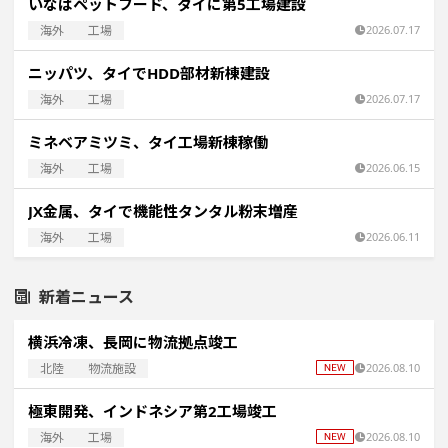
いなばペットフード、タイに第5工場建設
海外
工場
2026.07.17
ニッパツ、タイでHDD部材新棟建設
海外
工場
2026.07.17
ミネベアミツミ、タイ工場新棟稼働
海外
工場
2026.06.15
JX金属、タイで機能性タンタル粉末増産
海外
工場
2026.06.11
新着ニュース
横浜冷凍、長岡に物流拠点竣工
北陸
物流施設
2026.08.10
極東開発、インドネシア第2工場竣工
海外
工場
2026.08.10