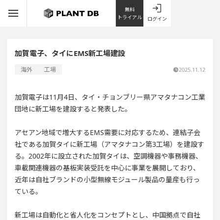
無料
トライアル
ログイン
加賀電子、タイにEMS新工場建設
海外
工場
2025.11.12
加賀電子は11月4日、タイ・チョンブリー県アマタナコン工業
団地に新工場を建設すると発表した。
アセアン地域で増大するEMS需要に対応するため、連結子会
社である加賀タイに新工場（アマタナコン第3工場）を建設す
る。2002年に設立された加賀タイは、空調機器や事務機器、
車載関連機器の基板実装受託を中心に事業を展開しており、
近年は自社ブランドの小型無線モジュール製品の量産も行っ
ている。
新工場は自動化と省人化をコンセプトとし、中国拠点で自社