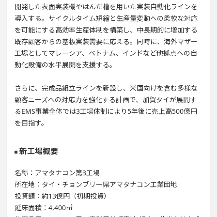
開発した表面実装機やはんだ槽を用いた実装自動化ラインを
導入する。サイクルタイム短縮と生産量変動への柔軟な対応
を可能にする高効率生産体制を構築し、中長期的に増加する
既存顧客からの基板実装需要に応える。同時に、海外マザー
工場としてマレーシア、ベトナム、インドなど他拠点への自
動化設備の水平展開を支援する。
さらに、完成品組立ラインを新設し、米国向けを含む多様な
顧客ニーズへの対応力を強化する計画で、加賀タイが展開す
るEMS事業全体では3工場体制により5年後に売上高500億円
を目指す。
新工場概要
名称：アマタナコン第3工場
所在地：タイ・チョンブリー県アマタナコン工業団地
投資額：約13億円（初期投資）
延床面積：4,400㎡