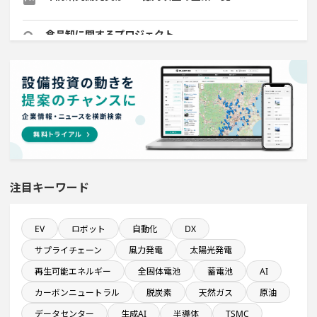
食品卸に関するプロジェクト
稼働から約10年経過プロジェクト
来月着工プロジェクト
稼働から約5年経過プロジェクト
注目キーワード
ホテル・宿泊事業を営む会社で10億円以上投資する設備
新設計画
EV
ロボット
自動化
DX
システム投資一覧
サプライチェーン
風力発電
太陽光発電
直近3か月以内に稼働プロジェクト
再生可能エネルギー
全固体電池
蓄電池
AI
カーボンニュートラル
脱炭素
天然ガス
原油
平均臨時雇用人員数が100人以上の企業一覧
データセンター
生成AI
半導体
TSMC