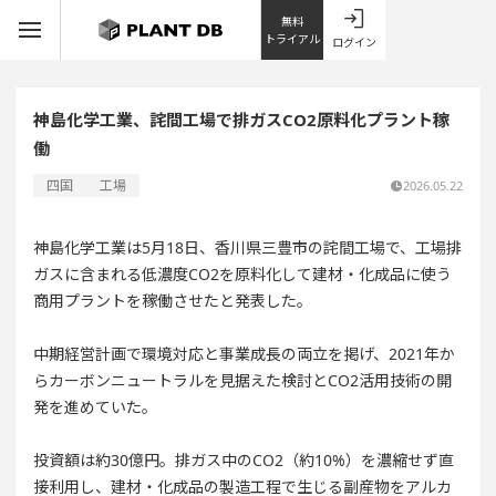
無料
トライアル
ログイン
神島化学工業、詫間工場で排ガスCO2原料化プラント稼
働
四国
工場
2026.05.22
神島化学工業は5月18日、香川県三豊市の詫間工場で、工場排
ガスに含まれる低濃度CO2を原料化して建材・化成品に使う
商用プラントを稼働させたと発表した。
中期経営計画で環境対応と事業成長の両立を掲げ、2021年か
らカーボンニュートラルを見据えた検討とCO2活用技術の開
発を進めていた。
投資額は約30億円。排ガス中のCO2（約10%）を濃縮せず直
接利用し、建材・化成品の製造工程で生じる副産物をアルカ