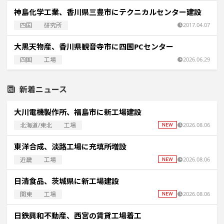
神島化学工業、香川県三豊市にテクニカルセンター建設
四国
研究所
2017.04.07
大黒天物産、香川県観音寺市に四国PCセンター
四国
工場
2026.06.29
新着ニュース
大川電機製作所、福島市に新工場建設
北海道/東北
工場
2026.08.06
東洋合成、淡路工場に充填所増設
近畿
工場
2026.08.06
日清食品、茨城県に新工場建設
関東
工場
2026.08.06
日鉄興和不動産、西宮の賃貸工場着工