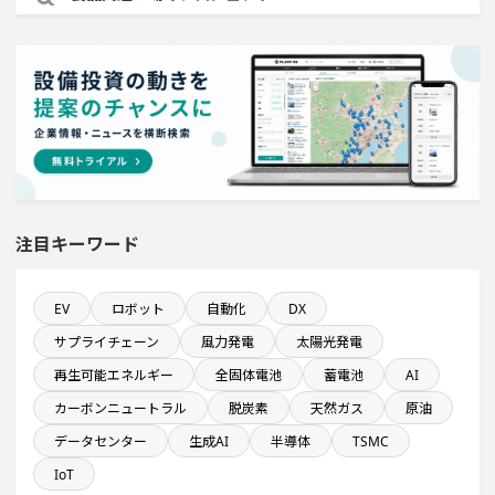
稼働から約5年経過プロジェクト
1億円以上のソフトウェア投資する設備新設計画
直近3か月以内に完成プロジェクト
来月着工プロジェクト
注目キーワード
医薬品工場のプロジェクト
EV
ロボット
自動化
DX
サプライチェーン
風力発電
太陽光発電
九州地方で投資額10億円以上プロジェクト
再生可能エネルギー
全固体電池
蓄電池
AI
カーボンニュートラル
脱炭素
天然ガス
原油
完成から約10年経過プロジェクト
データセンター
生成AI
半導体
TSMC
ホテル・宿泊事業を営む会社で10億円以上投資する設備
IoT
新設計画