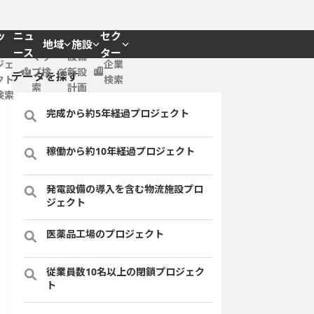
ッ
ニュ
セク
地域
施設
プロ
ース
ター
マッ
設備
ジェ
企業
プ検
新設
データを探す
クト
検索
索
計画
検索
完成から約5年経過プロジェクト
稼働から約10年経過プロジェクト
発電設備の導入を含む物流施設プロ
ジェクト
医薬品工場のプロジェクト
従業員数10名以上の閉鎖プロジェク
ト