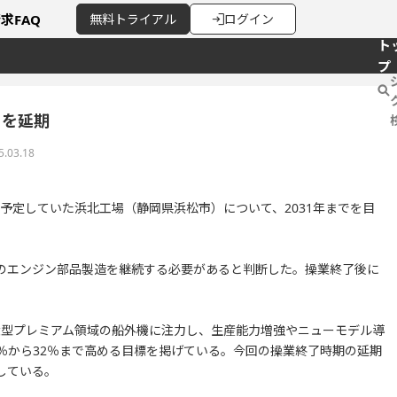
請求
FAQ
無料
トライアル
ログイン
ト
プ
了を延期
5.03.18
を予定していた浜北工場（静岡県浜松市）について、2031年までを目
のエンジン部品製造を継続する必要があると判断した。操業終了後に
で、大型プレミアム領域の船外機に注力し、生産能力増強やニューモデル導
％から32％まで高める目標を掲げている。今回の操業終了時期の延期
している。