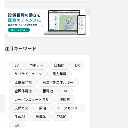
純利益が10億円以上の企業一覧
直近3か月以内に完了する設備新設計
画
売上高が100億円以上の企業一覧
注目キーワード
金融・保険事業を営む会社で10億円
以上投資する設備新設計画
EV
ロボット
自動化
DX
情報通信事業を営む会社で10億円以
上投資する設備新設計画
サプライチェーン
風力発電
太陽光発電
再生可能エネルギー
完成から約10年経過プロジェクト
全固体電池
蓄電池
AI
カーボンニュートラル
脱炭素
年間設備投資額が100億円以上の企業
一覧
天然ガス
原油
データセンター
生成AI
半導体
TSMC
システム投資一覧
IoT