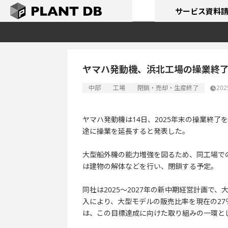
サービス
資料
ヤマハ発動機、浜北工場の操業終
中部
工場
閉鎖・売却・生産終了
202
ヤマハ発動機は14日、2025年末の操業終了
途に操業を延長すると発表した。
大型船外機の能力増強を図るため、同工場で
は建物の解体などを行い、閉鎖する予定。
同社は2025～2027年の新中期経営計画
入により、大型モデルの販売比率を現在の27
は、この目標達成に向けた取り組みの一環と