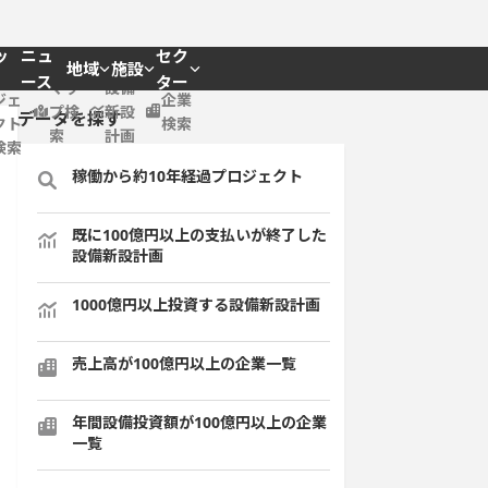
ッ
ニュ
セク
地域
施設
プロ
ース
ター
マッ
設備
ジェ
企業
プ検
新設
データを探す
クト
検索
索
計画
検索
稼働から約10年経過プロジェクト
既に100億円以上の支払いが終了した
設備新設計画
1000億円以上投資する設備新設計画
売上高が100億円以上の企業一覧
年間設備投資額が100億円以上の企業
一覧