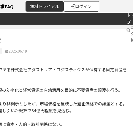
請求
FAQ
無料
トライアル
ログイン
ト
プ
渡
2025.06.19
会社である株式会社アダストリア・ロジスティクスが保有する固定資産を
資の効率化と経営資源の有効活用を目的に不要資産の譲渡を行う。
より非開示としたが、市場価格を反映した適正価格での譲渡とする。
差し引いた概算で34億円程度を見込む。
間に資本・人的・取引関係はない。