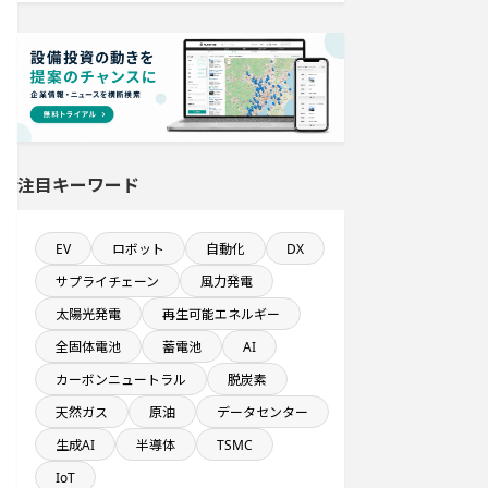
ホテル・宿泊事業を営む会社で10億
円以上投資する設備新設計画
来月稼働プロジェクト
自動車関連工場のプロジェクト
注目キーワード
1億円以上のソフトウェア投資する設
備新設計画
EV
ロボット
自動化
DX
従業員数が100人以上の企業一覧
サプライチェーン
風力発電
太陽光発電
再生可能エネルギー
直近3か月以内に完成プロジェクト
全固体電池
蓄電池
AI
来月着工プロジェクト
カーボンニュートラル
脱炭素
天然ガス
原油
データセンター
新規雇用者数100名以上プロジェクト
生成AI
半導体
TSMC
IoT