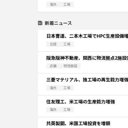
海外
工場
新着ニュース
日本曹達、二本木工場でHPC生産設備
北陸
工場
阪急阪神不動産、関西に物流拠点2施設
近畿
物流施設
三菱マテリアル、独工場の再生能力増
海外
工場
住友理工、米工場の生産能力増強
海外
工場
共英製鋼、米国工場投資を増額