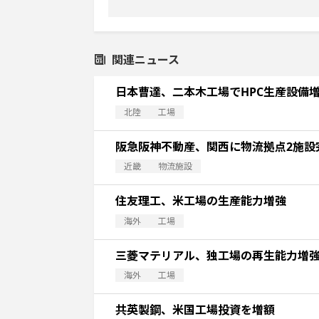
関連ニュース
日本曹達、二本木工場でHPC生産設備
北陸
工場
阪急阪神不動産、関西に物流拠点2施設
近畿
物流施設
住友理工、米工場の生産能力増強
海外
工場
三菱マテリアル、独工場の再生能力増
海外
工場
共英製鋼、米国工場投資を増額