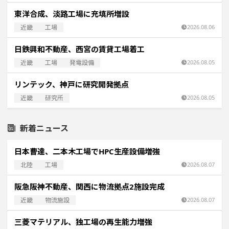
東洋合成、淡路工場に充填所増設
近畿
工場
2026.08.06
日鉄興和不動産、西宮の賃貸工場着工
近畿
工場
発電設備
2026.08.05
リンテック、神戸に研究開発拠点
近畿
研究所
2026.08.05
新着ニュース
日本曹達、二本木工場でHPC生産設備増強
北陸
工場
2026.08.07
阪急阪神不動産、関西に物流拠点2施設完成
近畿
物流施設
2026.08.07
三菱マテリアル、独工場の再生能力増強