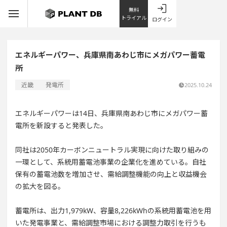
無料
トライアル
ログイン
エネルギーパワー、兵庫県南あわじ市にメガパワー蓄電
所
近畿
発電所
2025.10.24
エネルギーパワーは14日、兵庫県南あわじ市にメガパワー蓄
電所を新設すると発表した。
同社は2050年カーボンニュートラル実現に向けた取り組みの
一環として、系統用蓄電池事業の企業化を進めている。自社
保有の蓄電池数を増加させ、需給調整機能の向上と収益機会
の拡大を図る。
蓄電所は、出力1,979kW、容量8,226kWhの系統用蓄電池を用
いた発電事業と、需給調整市場における調整力取引を行うも