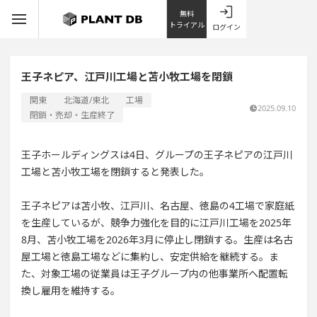
無料
トライアル
ログイン
王子ネピア、江戸川工場と苫小牧工場を閉鎖
関東
北海道/東北
工場
2025.09.10
閉鎖・売却・生産終了
王子ホールディングスは4日、グループの王子ネピアの江戸川
工場と苫小牧工場を閉鎖すると発表した。
王子ネピアは苫小牧、江戸川、名古屋、徳島の4工場で家庭紙
を生産しているが、競争力強化を目的に江戸川工場を2025年
8月、苫小牧工場を2026年3月に停止し閉鎖する。生産は名古
屋工場と徳島工場などに集約し、安定供給を継続する。ま
た、対象工場の従業員は王子グループ内の他事業所へ配置転
換し雇用を維持する。