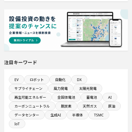
関東地方で投資額10億円以上プロジェクト
直近3か月以内に完了する設備新設計画
食品卸に関するプロジェクト
平均臨時雇用人員数が100人以上の企業一覧
注目キーワード
1億円以上のソフトウェア投資する設備新設計画
EV
ロボット
自動化
DX
サプライチェーン
風力発電
太陽光発電
従業員数10名以上の閉鎖プロジェクト
再生可能エネルギー
全固体電池
蓄電池
AI
カーボンニュートラル
脱炭素
天然ガス
原油
年間設備投資額が100億円以上の企業一覧
データセンター
生成AI
半導体
TSMC
稼働から約5年経過プロジェクト
IoT