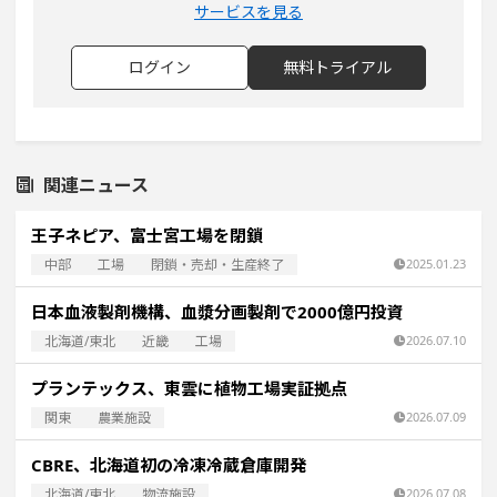
サービスを見る
ログイン
無料トライアル
関連ニュース
王子ネピア、富士宮工場を閉鎖
中部
工場
閉鎖・売却・生産終了
2025.01.23
日本血液製剤機構、血漿分画製剤で2000億円投資
北海道/東北
近畿
工場
2026.07.10
プランテックス、東雲に植物工場実証拠点
関東
農業施設
2026.07.09
CBRE、北海道初の冷凍冷蔵倉庫開発
北海道/東北
物流施設
2026.07.08