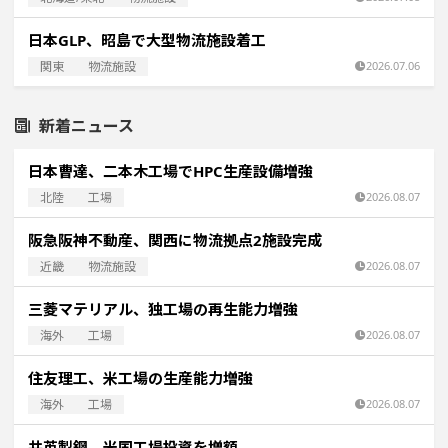
日本GLP、昭島で大型物流施設着工
関東
物流施設
2026.07.06
新着ニュース
日本曹達、二本木工場でHPC生産設備増強
北陸
工場
2026.08.07
阪急阪神不動産、関西に物流拠点2施設完成
近畿
物流施設
2026.08.07
三菱マテリアル、独工場の再生能力増強
海外
工場
2026.08.07
住友理工、米工場の生産能力増強
海外
工場
2026.08.07
共英製鋼、米国工場投資を増額