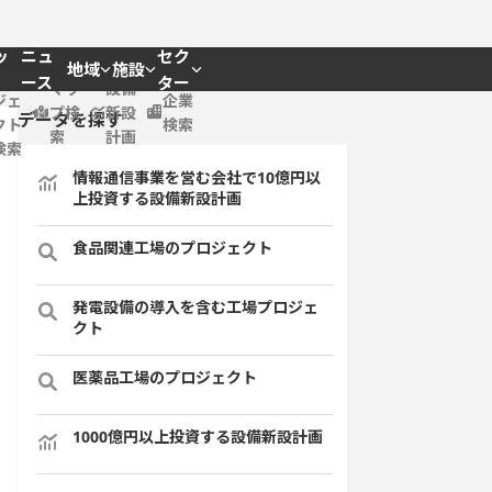
ッ
ニュ
セク
地域
施設
プロ
ース
ター
マッ
設備
ジェ
企業
プ検
新設
データを探す
クト
検索
索
計画
検索
情報通信事業を営む会社で10億円以
上投資する設備新設計画
食品関連工場のプロジェクト
発電設備の導入を含む工場プロジェ
クト
医薬品工場のプロジェクト
1000億円以上投資する設備新設計画