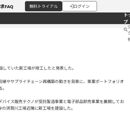
請求
FAQ
無料
トライアル
ログイン
ト
プ
建設していた新工場が竣工したと発表した。
回帰やサプライチェーン再構築の動きを背景に、事業ポートフォリオ
る。
社デバイス販売テクノが受託製造事業と電子部品卸売事業を展開してお
存の須賀川工場近隣に新工場を建設した。