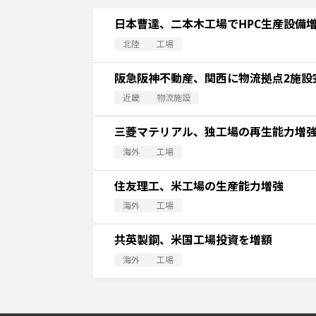
日本曹達、二本木工場でHPC生産設備
北陸
工場
阪急阪神不動産、関西に物流拠点2施設
近畿
物流施設
三菱マテリアル、独工場の再生能力増
海外
工場
住友理工、米工場の生産能力増強
海外
工場
共英製鋼、米国工場投資を増額
海外
工場