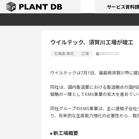
サービス
資料
ウイルテック、須賀川工場が竣工
北海道/東北
工場
2025.07.02
ウイルテックは7月1日、福島県須賀川市に
同社は、国内製造業における製造拠点の国内
戦略の一環としてEMS事業の拡大を進めてい
同社グループのEMS事業は、主に連結子会
り、将来的な生産能力強化の必要性から、既
新工場概要