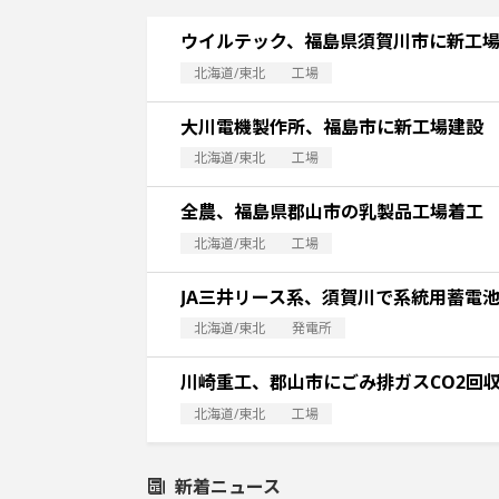
ウイルテック、福島県須賀川市に新工
北海道/東北
工場
大川電機製作所、福島市に新工場建設
北海道/東北
工場
全農、福島県郡山市の乳製品工場着工
北海道/東北
工場
JA三井リース系、須賀川で系統用蓄電
北海道/東北
発電所
川崎重工、郡山市にごみ排ガスCO2回
北海道/東北
工場
新着ニュース