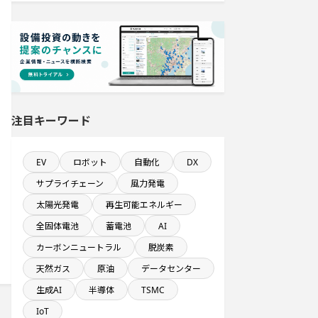
純利益が10億円以上の企業一覧
直近3か月以内に完了する設備新設計
画
従業員数100名以上プロジェクト
注目キーワード
1億円以上のソフトウェア投資する設
備新設計画
EV
ロボット
自動化
DX
食品卸に関するプロジェクト
サプライチェーン
風力発電
太陽光発電
再生可能エネルギー
来月完成プロジェクト
全固体電池
蓄電池
AI
九州地方で投資額10億円以上プロジ
カーボンニュートラル
脱炭素
ェクト
天然ガス
原油
データセンター
生成AI
半導体
TSMC
ホテル・宿泊事業を営む会社で10億
円以上投資する設備新設計画
IoT