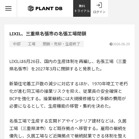
無料
トライアル
ログイン
LIXIL、三重県名張市の名張工場閉鎖
中部
工場
閉鎖・売却・生産終了
2026.06.29
LIXILは6月26日、国内の生産体制を再編し、名張工場（三重
県名張市）を2027年3月に閉鎖すると発表した。
新築住宅着工戸数の減少に対応するほか、1970年竣工で老朽
化が進む同工場の操業リスクを抑え、従業員の安全確保と
BCPを強化する。操業継続には大規模修繕など多額の費用が
必要になるとして、生産機能の移管・集約を決めた。
名張工場で生産する玄関ドアやインテリア建材などは、久居
工場（三重県津市）など既存拠点へ移管する。雇用の継続を
優先し、久居工場など近隣拠点で継続就業できる体制を整え