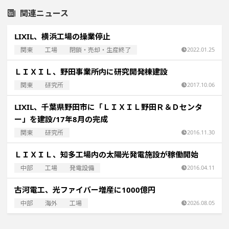
関連ニュース
LIXIL、横浜工場の操業停止
関東
工場
閉鎖・売却・生産終了
2022.01.25
ＬＩＸＩＬ、野田事業所内に研究開発棟建設
関東
研究所
2017.10.06
LIXIL、千葉県野田市に「ＬＩＸＩＬ野田Ｒ＆Ｄセンタ
ー」を建設/17年8月の完成
関東
研究所
2016.11.30
ＬＩＸＩＬ、知多工場内の太陽光発電施設が稼働開始
中部
工場
発電設備
2016.04.11
古河電工、光ファイバー増産に1000億円
中部
海外
工場
2026.08.05