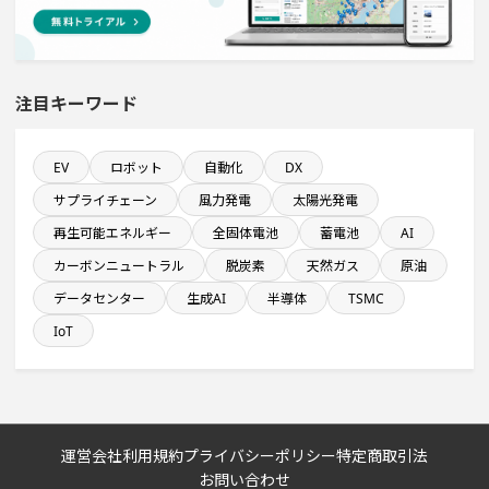
完成から約5年経過プロジェクト
直近3か月以内に着手する設備新設計画
注目キーワード
医薬品工場のプロジェクト
EV
ロボット
自動化
DX
サプライチェーン
風力発電
太陽光発電
半導体セグメントに投資する設備新設計画
再生可能エネルギー
全固体電池
蓄電池
AI
カーボンニュートラル
脱炭素
天然ガス
原油
九州地方で投資額10億円以上プロジェクト
データセンター
生成AI
半導体
TSMC
平均臨時雇用人員数が100人以上の企業一覧
IoT
情報通信事業を営む会社で10億円以上投資する設備新設
計画
運営会社
利用規約
プライバシーポリシー
特定商取引法
来月着工プロジェクト
お問い合わせ