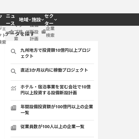
ッ
ニュ
セク
地域
施設
プロ
ース
ター
マッ
設備
ジェ
企業
プ検
新設
データを探す
クト
検索
索
計画
検索
九州地方で投資額10億円以上プロジ
ェクト
直近3か月以内に稼働プロジェクト
ホテル・宿泊事業を営む会社で10億
円以上投資する設備新設計画
年間設備投資額が100億円以上の企業
一覧
従業員数が100人以上の企業一覧