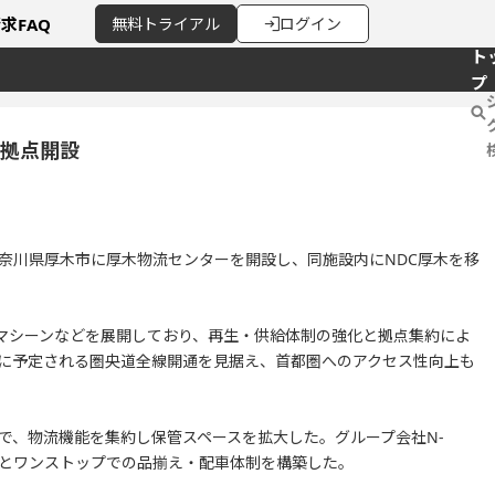
請求
FAQ
無料
トライアル
ログイン
ト
プ
新拠点開設
神奈川県厚木市に厚木物流センターを開設し、同施設内にNDC厚木を移
マシーンなどを展開しており、再生・供給体制の強化と拠点集約によ
度に予定される圏央道全線開通を見据え、首都圏へのアクセス性向上も
坪で、物流機能を集約し保管スペースを拡大した。グループ会社N-
理とワンストップでの品揃え・配車体制を構築した。