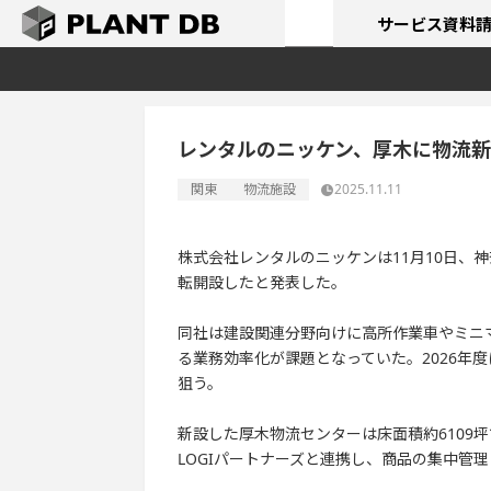
サービス
資料
レンタルのニッケン、厚木に物流
関東
物流施設
2025.11.11
株式会社レンタルのニッケンは11月10日、
転開設したと発表した。
同社は建設関連分野向けに高所作業車やミニ
る業務効率化が課題となっていた。2026年
狙う。
新設した厚木物流センターは床面積約6109
LOGIパートナーズと連携し、商品の集中管