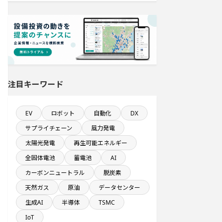
既に100億円以上の支払いが終了した
設備新設計画
直近3か月以内に完成プロジェクト
食品卸に関するプロジェクト
注目キーワード
発電設備の導入を含む工場プロジェ
クト
EV
ロボット
自動化
DX
完成から約5年経過プロジェクト
サプライチェーン
風力発電
太陽光発電
再生可能エネルギー
来月着工プロジェクト
全固体電池
蓄電池
AI
カーボンニュートラル
脱炭素
関東地方で投資額10億円以上プロジ
ェクト
天然ガス
原油
データセンター
生成AI
半導体
TSMC
直近3か月以内に完了する設備新設計
IoT
画