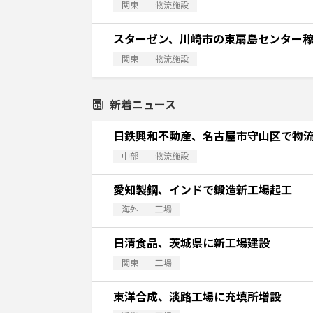
関東
物流施設
スターゼン、川崎市の東扇島センター
関東
物流施設
新着ニュース
日鉄興和不動産、名古屋市守山区で物
中部
物流施設
愛知製鋼、インドで鍛造新工場起工
海外
工場
日清食品、茨城県に新工場建設
関東
工場
東洋合成、淡路工場に充填所増設