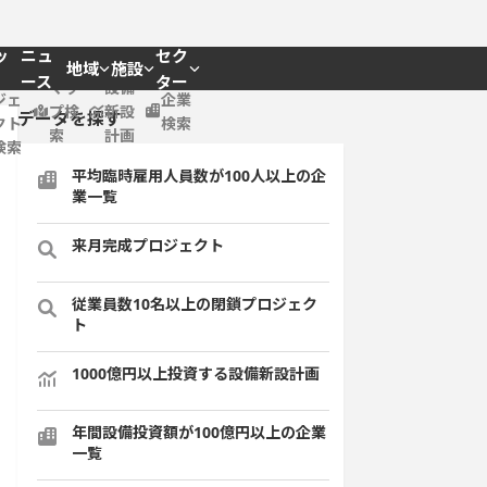
ッ
ニュ
セク
地域
施設
プロ
ース
ター
マッ
設備
ジェ
企業
プ検
新設
データを探す
クト
検索
索
計画
検索
平均臨時雇用人員数が100人以上の企
業一覧
来月完成プロジェクト
従業員数10名以上の閉鎖プロジェク
ト
1000億円以上投資する設備新設計画
年間設備投資額が100億円以上の企業
一覧