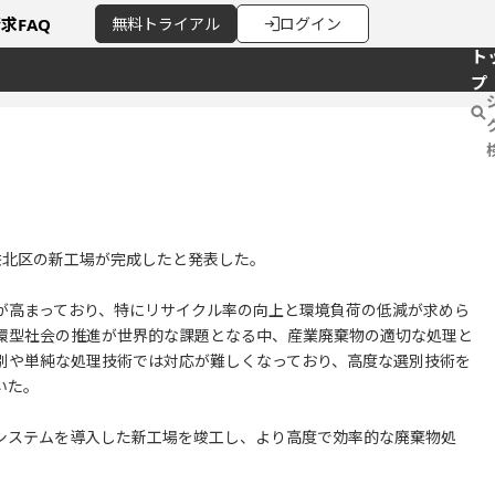
請求
FAQ
無料
トライアル
ログイン
ト
プ
佐北区の新工場が完成したと発表した。
が高まっており、特にリサイクル率の向上と環境負荷の低減が求めら
環型社会の推進が世界的な課題となる中、産業廃棄物の適切な処理と
別や単純な処理技術では対応が難しくなっており、高度な選別技術を
いた。
システムを導入した新工場を竣工し、より高度で効率的な廃棄物処