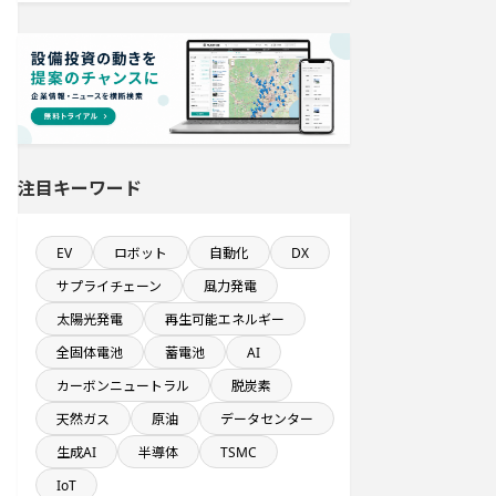
既に100億円以上の支払いが終了した
設備新設計画
直近3か月以内に完成プロジェクト
新規雇用者数100名以上プロジェクト
注目キーワード
直近3か月以内に着手する設備新設計
画
EV
ロボット
自動化
DX
発電設備の導入を含む物流施設プロ
サプライチェーン
風力発電
ジェクト
太陽光発電
再生可能エネルギー
直近3か月以内に稼働プロジェクト
全固体電池
蓄電池
AI
カーボンニュートラル
脱炭素
完成から約5年経過プロジェクト
天然ガス
原油
データセンター
生成AI
半導体
TSMC
1億円以上のソフトウェア投資する設
IoT
備新設計画