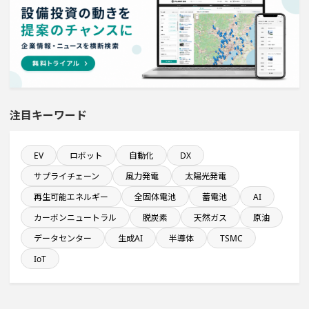
売上高が100億円以上の企業一覧
新規雇用者数100名以上プロジェクト
従業員数が100人以上の企業一覧
注目キーワード
半導体設備に投資する設備新設計画
医薬品工場のプロジェクト
EV
ロボット
自動化
DX
サプライチェーン
風力発電
太陽光発電
平均臨時雇用人員数が100人以上の企業一覧
再生可能エネルギー
全固体電池
蓄電池
AI
カーボンニュートラル
脱炭素
天然ガス
原油
半導体セグメントに投資する設備新設計画
データセンター
生成AI
半導体
TSMC
IoT
九州地方で投資額10億円以上プロジェクト
稼働から約5年経過プロジェクト