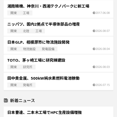
湘南精機、神奈川・西湘テクノパークに新工場
関東
工場
2017.06.08
ニッパツ、国内2拠点で半導体部品の増産
関東
北陸
工場
2026.08.07
日本GLP、相模原市に物流施設開発
関東
物流施設
発電設備
2026.08.04
TOTO、茅ヶ崎工場に研究棟建設
関東
研究所
2026.08.03
田中貴金属、500kW純水素燃料電池稼働
関東
発電所
2026.07.15
新着ニュース
日本曹達、二本木工場でHPC生産設備増強