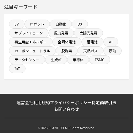
注目キーワード
完成から約10年経過プロジェクト
従業員数10名以上の閉鎖プロジェクト
EV
ロボット
自動化
DX
サプライチェーン
風力発電
太陽光発電
九州地方で投資額10億円以上プロジェクト
再生可能エネルギー
全固体電池
蓄電池
AI
カーボンニュートラル
脱炭素
天然ガス
原油
従業員数が100人以上の企業一覧
データセンター
生成AI
半導体
TSMC
IoT
既に100億円以上の支払いが終了した設備新設計画
直近3か月以内に着手する設備新設計画
運営会社
利用規約
プライバシーポリシー
特定商取引法
関東地方で投資額10億円以上プロジェクト
お問い合わせ
直近3か月以内に稼働プロジェクト
©2026 PLANT DB All Rights Reserved.