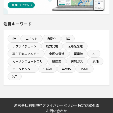
食品卸に関するプロジェクト
1000億円以上投資する設備新設計画
注目キーワード
自動車関連工場のプロジェクト
EV
ロボット
自動化
DX
サプライチェーン
風力発電
太陽光発電
1億円以上のソフトウェア投資する設備新設計画
再生可能エネルギー
全固体電池
蓄電池
AI
カーボンニュートラル
脱炭素
天然ガス
原油
飲食事業を営む会社で10億円以上投資する設備新設計画
データセンター
生成AI
半導体
TSMC
平均臨時雇用人員数が100人以上の企業一覧
IoT
来月稼働プロジェクト
完成から約5年経過プロジェクト
運営会社
利用規約
プライバシーポリシー
特定商取引法
お問い合わせ