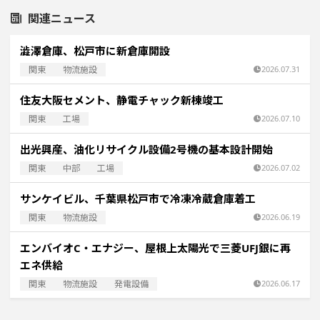
関連ニュース
澁澤倉庫、松戸市に新倉庫開設
関東
物流施設
2026.07.31
住友大阪セメント、静電チャック新棟竣工
関東
工場
2026.07.10
出光興産、油化リサイクル設備2号機の基本設計開始
関東
中部
工場
2026.07.02
サンケイビル、千葉県松戸市で冷凍冷蔵倉庫着工
関東
物流施設
2026.06.19
エンバイオC・エナジー、屋根上太陽光で三菱UFJ銀に再
エネ供給
関東
物流施設
発電設備
2026.06.17