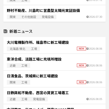
関東
工場
野村不動産、川島町に営農型太陽光実証設備
関東
その他施設
発電設備
2026.07.30
新着ニュース
大川電機製作所、福島市に新工場建設
北海道/東北
工場
2026.08.06
東洋合成、淡路工場に充填所増設
近畿
工場
2026.08.06
日清食品、茨城県に新工場建設
関東
工場
2026.08.06
日鉄興和不動産、西宮の賃貸工場着工
近畿
工場
発電設備
2026.08.05