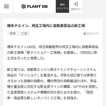
無料
トライアル
ログイン
椿本チエイン、埼玉工場内に自動車部品の新工場
関東
工場
2019.07.11
椿本チエインは9日、埼玉県飯能市の埼玉工場内に自動車部品
の新工場棟「新テンショナー工場棟」を建設し、7月8日に竣
工式を行ったと発表した。
新工場では、自動車エンジン用タイミングチェーンシステム
部品の「テンショナ」を製造する。手狭な旧工場では実現で
きなかった設備の自動化、構内物流の自動搬送のほか、多品
種少量生産に対応する新生産ラインの構築、IoTやAIを活用し
た生産管理システムや稼働状況の見える化を図り、「高効
率・高品質な新しいモノづくり工場」を目指す。