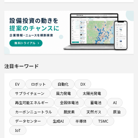
食品卸に関するプロジェクト
年間設備投資額が100億円以上の企業一覧
年間研究開発費が100億円以上の企業一覧
注目キーワード
直近3か月以内に着工プロジェクト
直近3か月以内に稼働プロジェクト
EV
ロボット
自動化
DX
サプライチェーン
風力発電
太陽光発電
直近3か月以内に完了する設備新設計画
再生可能エネルギー
全固体電池
蓄電池
AI
カーボンニュートラル
脱炭素
天然ガス
原油
九州地方で投資額10億円以上プロジェクト
データセンター
生成AI
半導体
TSMC
IoT
1000億円以上投資する設備新設計画