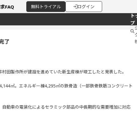
請求
FAQ
無料
トライアル
ログイン
ト
プ
完了
井村田製作所が建設を進めていた新生産棟が竣工したと発表した。
,144㎡。エネルギー棟4,295㎡の鉄骨造（一部鉄骨鉄筋コンクリート
、自動車の電装化によるセラミック部品の中長期的な需要増加に対応