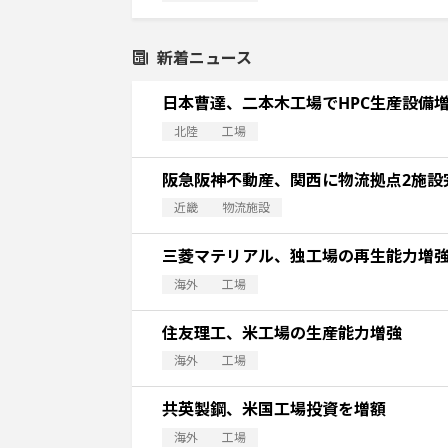
新着ニュース
日本曹達、二本木工場でHPC生産設備
北陸
工場
阪急阪神不動産、関西に物流拠点2施設
近畿
物流施設
三菱マテリアル、独工場の再生能力増
海外
工場
住友理工、米工場の生産能力増強
海外
工場
共英製鋼、米国工場投資を増額
海外
工場