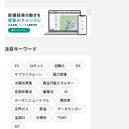
半導体セグメントに投資する設備新
設計画
従業員数が100人以上の企業一覧
飲食事業を営む会社で10億円以上投
資する設備新設計画
注目キーワード
1000億円以上投資する設備新設計画
EV
ロボット
自動化
DX
既に100億円以上の支払いが終了した
サプライチェーン
風力発電
設備新設計画
太陽光発電
再生可能エネルギー
稼働から約5年経過プロジェクト
全固体電池
蓄電池
AI
カーボンニュートラル
脱炭素
自動車関連工場のプロジェクト
天然ガス
原油
データセンター
生成AI
半導体
TSMC
医薬品工場のプロジェクト
IoT