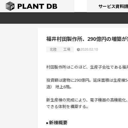
サービス
資料
福井村田製作所、290億円の増築が
北陸
工場
2020.02.10
村田製作所はこのほど、生産子会社である福
投資額は建物に290億円。延床面積は生産棟54
造） 地上6階。
新生産棟の完成により、電子機器の高機能化
できる体制を構築する。
新棟概要