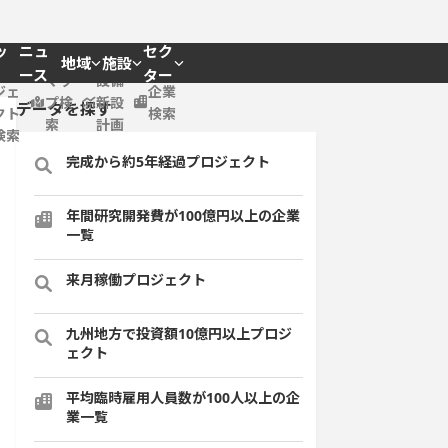
ッ
ニュ
セク
地域
施設
プロ
ース
ター
マッ
設備
ジェ
企業
プ検
新設
データを探す
クト
検索
索
計画
検索
完成から約5年経過プロジェクト
年間研究開発費が100億円以上の企業
一覧
来月稼働プロジェクト
九州地方で投資額10億円以上プロジ
ェクト
平均臨時雇用人員数が100人以上の企
業一覧