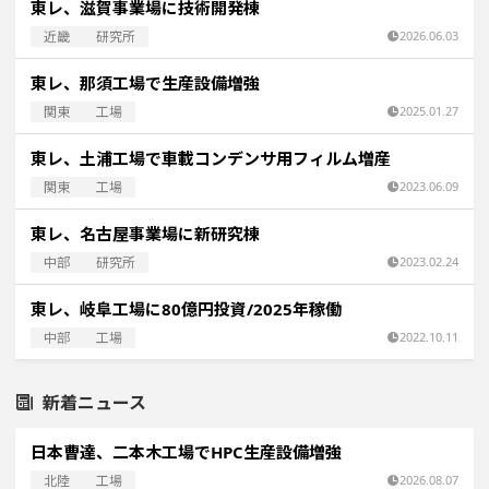
東レ、滋賀事業場に技術開発棟
近畿
研究所
2026.06.03
東レ、那須工場で生産設備増強
関東
工場
2025.01.27
東レ、土浦工場で車載コンデンサ用フィルム増産
関東
工場
2023.06.09
東レ、名古屋事業場に新研究棟
中部
研究所
2023.02.24
東レ、岐阜工場に80億円投資/2025年稼働
中部
工場
2022.10.11
新着ニュース
日本曹達、二本木工場でHPC生産設備増強
北陸
工場
2026.08.07