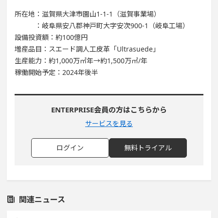
所在地：滋賀県大津市園山1-1-1（滋賀事業場）
：岐阜県安八郡神戸町大字安次900-1（岐阜工場）
設備投資額：約100億円
増産品目：スエード調人工皮革「Ultrasuede」
生産能力：約1,000万㎡年→約1,500万㎡/年
稼働開始予定：2024年後半
ENTERPRISE会員の方はこちらから
サービスを見る
ログイン
無料トライアル
関連ニュース