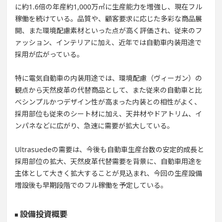
に約1.6倍の年産約1,000万㎡に生産能力を増強し、現在フル
稼働を続けている。品質や、顧客要求に応じた多彩な商品展
開、また環境配慮素材といった点が高く評価され、従来のフ
ァッション、インテリアに加え、近年では自動車内装用途で
採用が広がっている。
特に電気自動車の内装用途では、環境配慮（ヴィーガン）の
観点から天然皮革の代替商品として、また従来の自動車と比
べシンプルかつデザイン性が高まった内装との相性がよく、
採用部位も従来のシート材に加え、天井材やドアトリム、イ
ンパネなどに広がり、急速に需要が拡大している。
Ultrasuedeの需要は、今後も自動車生産台数の安定的成長と
採用部位の拡大、天然皮革代替需要を背景に、自動車用途を
主体として大きく拡大することが見込まれ、今回の生産設備
増設後も早期段階でのフル稼働を予定している。
設備投資概要