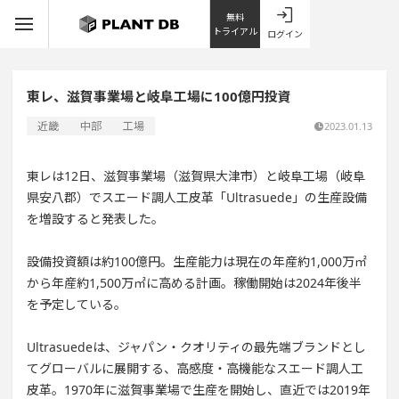
無料
トライアル
ログイン
東レ、滋賀事業場と岐阜工場に100億円投資
近畿
中部
工場
2023.01.13
東レは12日、滋賀事業場（滋賀県大津市）と岐阜工場（岐阜
県安八郡）でスエード調人工皮革「Ultrasuede」の生産設備
を増設すると発表した。
設備投資額は約100億円。生産能力は現在の年産約1,000万㎡
から年産約1,500万㎡に高める計画。稼働開始は2024年後半
を予定している。
Ultrasuedeは、ジャパン・クオリティの最先端ブランドとし
てグローバルに展開する、高感度・高機能なスエード調人工
皮革。1970年に滋賀事業場で生産を開始し、直近では2019年