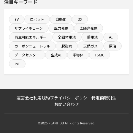
注目キーワード
半導体セグメントに投資する設備新設計画
直近3か月以内に完成プロジェクト
EV
ロボット
自動化
DX
サプライチェーン
風力発電
太陽光発電
関東地方で投資額10億円以上プロジェクト
再生可能エネルギー
全固体電池
蓄電池
AI
カーボンニュートラル
脱炭素
天然ガス
原油
自動車関連工場のプロジェクト
データセンター
生成AI
半導体
TSMC
IoT
1億円以上のソフトウェア投資する設備新設計画
食品関連工場のプロジェクト
運営会社
利用規約
プライバシーポリシー
特定商取引法
従業員数10名以上の閉鎖プロジェクト
お問い合わせ
直近3か月以内に完了する設備新設計画
©2026 PLANT DB All Rights Reserved.
稼働から約5年経過プロジェクト