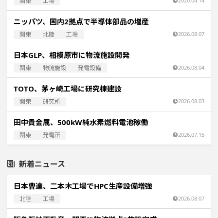
関東
工場
2020.04.14
ニッパツ、国内2拠点で半導体部品の増産
関東
北陸
工場
2026.08.07
日本GLP、相模原市に物流施設開発
関東
物流施設
発電設備
2026.08.04
TOTO、茅ヶ崎工場に研究棟建設
関東
研究所
2026.08.03
田中貴金属、500kW純水素燃料電池稼働
関東
発電所
2026.07.15
新着ニュース
日本曹達、二本木工場でHPC生産設備増強
北陸
工場
2026.08.07