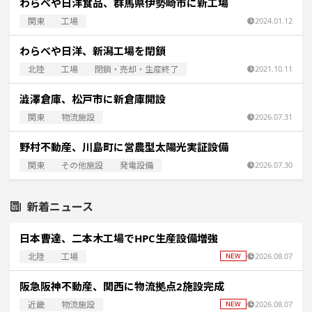
わらべや日洋食品、群馬県伊勢崎市に新工場
関東
工場
2024.01.12
わらべや日洋、新潟工場を閉鎖
北陸
工場
閉鎖・売却・生産終了
2021.10.11
澁澤倉庫、松戸市に新倉庫開設
関東
物流施設
2026.07.31
野村不動産、川島町に営農型太陽光実証設備
関東
その他施設
発電設備
2026.07.30
新着ニュース
日本曹達、二本木工場でHPC生産設備増強
北陸
工場
2026.08.07
阪急阪神不動産、関西に物流拠点2施設完成
近畿
物流施設
2026.08.07