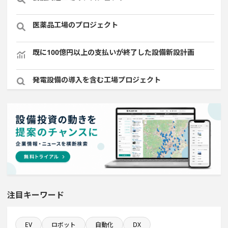
医薬品工場のプロジェクト
既に100億円以上の支払いが終了した設備新設計画
発電設備の導入を含む工場プロジェクト
稼働から約10年経過プロジェクト
直近3か月以内に完了する設備新設計画
ホテル・宿泊事業を営む会社で10億円以上投資する設備
新設計画
注目キーワード
システム投資一覧
平均臨時雇用人員数が100人以上の企業一覧
EV
ロボット
自動化
DX