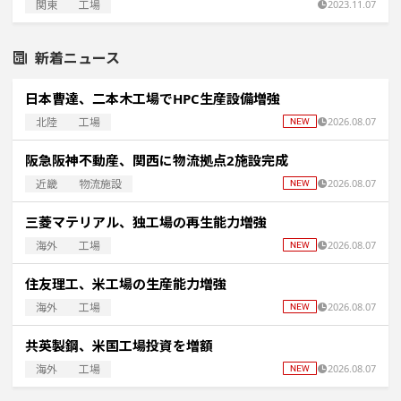
関東
工場
2023.11.07
新着ニュース
日本曹達、二本木工場でHPC生産設備増強
北陸
工場
2026.08.07
阪急阪神不動産、関西に物流拠点2施設完成
近畿
物流施設
2026.08.07
三菱マテリアル、独工場の再生能力増強
海外
工場
2026.08.07
住友理工、米工場の生産能力増強
海外
工場
2026.08.07
共英製鋼、米国工場投資を増額
海外
工場
2026.08.07