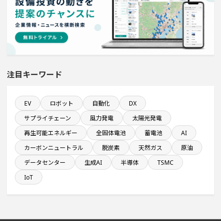
発電設備の導入を含む工場プロジェクト
年間設備投資額が100億円以上の企業一覧
注目キーワード
直近3か月以内に着工プロジェクト
完成から約5年経過プロジェクト
EV
ロボット
自動化
DX
サプライチェーン
風力発電
太陽光発電
稼働から約5年経過プロジェクト
再生可能エネルギー
全固体電池
蓄電池
AI
カーボンニュートラル
脱炭素
天然ガス
原油
売上高が100億円以上の企業一覧
データセンター
生成AI
半導体
TSMC
IoT
直近3か月以内に完了する設備新設計画
年間研究開発費が100億円以上の企業一覧