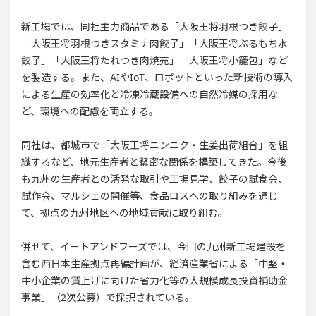
新工場では、同社主力商品である「大阪王将羽根つき餃子」
「大阪王将羽根つきスタミナ肉餃子」「大阪王将ぷるもち水
餃子」「大阪王将たれつき肉焼売」「大阪王将小籠包」など
を製造する。また、AIやIoT、ロボットといった新技術の導入
による生産の効率化と冷凍冷蔵設備への自然冷媒の採用な
ど、環境への配慮を両立する。
同社は、都城市で「大阪王将ニンニク・生姜出荷組合」を組
織するなど、地元生産者と緊密な関係を構築してきた。今後
も九州の生産者との活発な取引や工場見学、餃子の試食会、
試作会、マルシェの開催等、食品ロスへの取り組みを通じ
て、拠点の九州地区への地域貢献に取り組む。
併せて、イートアンドフーズでは、今回の九州新工場建設を
含む西日本生産拠点再編計画が、経済産業省による「中堅・
中小企業の賃上げに向けた省力化等の大規模成長投資補助金
事業」（2次公募）で採択されている。