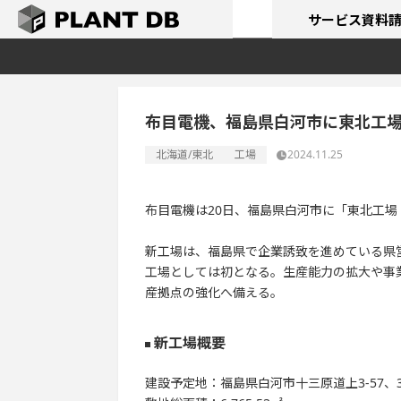
サービス
資料
布目電機、福島県白河市に東北工
北海道/東北
工場
2024.11.25
布目電機は20日、福島県白河市に「東北工
新工場は、福島県で企業誘致を進めている県
工場としては初となる。生産能力の拡大や事
産拠点の強化へ備える。
新工場概要
建設予定地：福島県白河市十三原道上3-57、