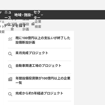
ッ
ニュ
セク
地域
施設
プロ
ース
ター
マッ
設備
ジェ
企業
プ検
新設
データを探す
クト
検索
索
計画
検索
既に100億円以上の支払いが終了した
設備新設計画
来月完成プロジェクト
自動車関連工場のプロジェクト
年間設備投資額が100億円以上の企業
一覧
完成から約5年経過プロジェクト