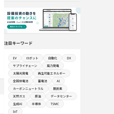
情報通信事業を営む会社で10億円以
上投資する設備新設計画
来月稼働プロジェクト
医薬品工場のプロジェクト
注目キーワード
関東地方で投資額10億円以上プロジ
ェクト
EV
ロボット
自動化
DX
稼働から約5年経過プロジェクト
サプライチェーン
風力発電
太陽光発電
再生可能エネルギー
発電設備の導入を含む物流施設プロ
ジェクト
全固体電池
蓄電池
AI
カーボンニュートラル
脱炭素
来月着工プロジェクト
天然ガス
原油
データセンター
生成AI
半導体
TSMC
従業員数100名以上プロジェクト
IoT