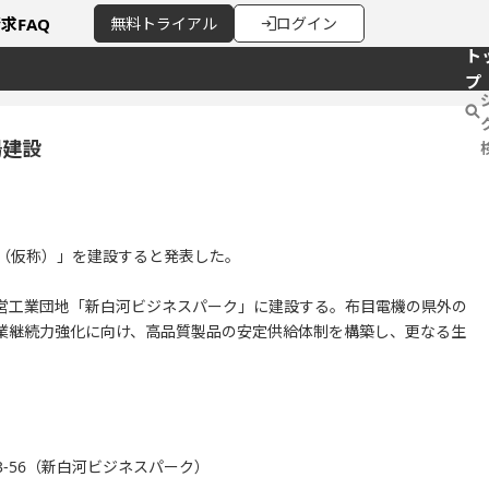
請求
FAQ
無料
トライアル
ログイン
ト
プ
場建設
場（仮称）」を建設すると発表した。
営工業団地「新白河ビジネスパーク」に建設する。布目電機の県外の
業継続力強化に向け、高品質製品の安定供給体制を構築し、更なる生
3-56（新白河ビジネスパーク）