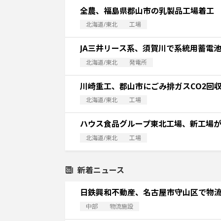
全農、福島県郡山市の乳製品工場着工
北海道/東北
工場
JA三井リース系、須賀川で系統用蓄電
北海道/東北
発電所
川崎重工、郡山市にごみ排ガスCO2回
北海道/東北
工場
ハウス食品グループ東北工場、新工場
北海道/東北
工場
新着ニュース
日鉄興和不動産、名古屋市守山区で物
中部
物流施設