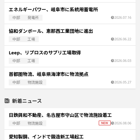
エネルギーパワー、岐阜市に系統用蓄電所
中部
発電所
2026.07.16
協和ダンボール、恵那西工業団地に進出
中部
工場
2026.06.22
Leep、リプロスのサプリ工場取得
中部
工場
2026.06.03
首都圏物流、岐阜県海津市に物流拠点
中部
物流施設
2026.05.27
新着ニュース
日鉄興和不動産、名古屋市守山区で物流施設着工
中部
物流施設
2026.08.06
愛知製鋼、インドで鍛造新工場起工