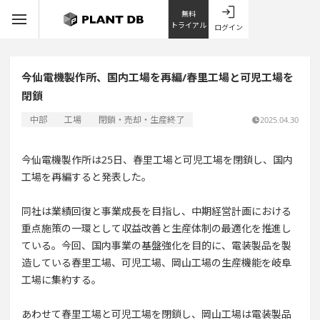
無料
トライアル
ログイン
今仙電機製作所、国内工場を再編/春里工場と可児工場を
閉鎖
中部
工場
閉鎖・売却・生産終了
2025.04.30
今仙電機製作所は25日、春里工場と可児工場を閉鎖し、国内
工場を再編すると発表した。
同社は業績回復と事業成長を目指し、中期経営計画における
重点施策の一環として収益改善と生産体制の最適化を推進し
ている。今回、国内事業の基盤強化を目的に、電装製品を製
造している春里工場、可児工場、岡山工場の生産機能を岐阜
工場に集約する。
あわせて春里工場と可児工場を閉鎖し、岡山工場は電装製品