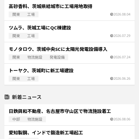
高砂香料、茨城県結城市に工場用地取得
関東
工場
2026.08.04
ツムラ、茨城工場にQC棟建設
関東
工場
2026.07.29
モノタロウ、茨城中央SCに太陽光発電設備導入
関東
物流施設
発電設備
2026.07.24
トーヤク、茨城町に新工場建設
関東
工場
2026.06.26
新着ニュース
日鉄興和不動産、名古屋市守山区で物流施設着工
中部
物流施設
2026.08.06
愛知製鋼、インドで鍛造新工場起工