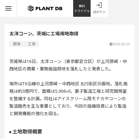
無料
トライアル
ログイン
太洋コーン、茨城に工場用地取得
関東
工場
2025.06.23
茨城県は16日、太洋コーン（東京都足立区）が上河原崎・中
西地区の商業・業務施設用地を落札したと発表した。
場所はTX沿線の上河原崎・中西地区 B25街区⑩画地。落札価
格は約3億円で、面積は5,906㎡。菓子製造工場と研究開発室
を整備する計画。同社はアイスクリーム用モナカやコーンの
製造販売を主な事業としており、今回の設備投資により製造
と開発機能の強化を図る。
土地取得概要