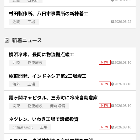
近畿
研究所
村田製作所、八日市事業所の新棟着工
近畿
工場
2026.05.22
新着ニュース
横浜冷凍、長岡に物流拠点竣工
北陸
物流施設
2026.08.10
極東開発、インドネシア第2工場竣工
海外
工場
2026.08.10
霞ヶ関キャピタル、三芳町に冷凍自動倉庫
関東
物流施設
発電設備
2026.08.10
ネツレン、いわき工場で設備投資
北海道/東北
工場
2026.08.10