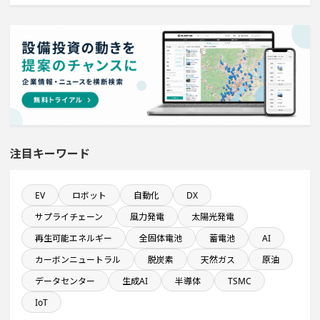
新規雇用者数100名以上プロジェクト
直近3か月以内に稼働プロジェクト
稼働から約5年経過プロジェクト
稼働から約10年経過プロジェクト
注目キーワード
来月完成プロジェクト
EV
ロボット
自動化
DX
サプライチェーン
風力発電
太陽光発電
完成から約10年経過プロジェクト
再生可能エネルギー
全固体電池
蓄電池
AI
カーボンニュートラル
脱炭素
天然ガス
原油
年間研究開発費が100億円以上の企業一覧
データセンター
生成AI
半導体
TSMC
関東地方で投資額10億円以上プロジェクト
IoT