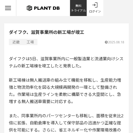
無料
トライアル
ログイン
ダイフク、滋賀事業所の新工場が竣工
近畿
工場
2025.08.18
ダイフクは5日、滋賀事業所内に一般製造業と流通業向けシス
テムの新工場棟を竣工したと発表した。
新工場棟は無人搬送車の組み立て機能を移転し、生産能力増
強と物流効率化を図る大規模再開発の一環として整備され
た。作業場は生産ラインを柔軟に構築できる大空間とし、急
増する無人搬送車需要に対応する。
また、同事業所内のパーツセンターも移転し、面積を従来比2
倍に拡張、自動倉庫を導入して保守部品の迅速かつ正確な提
供を可能にする。さらに、省エネルギー化や作業環境改善の