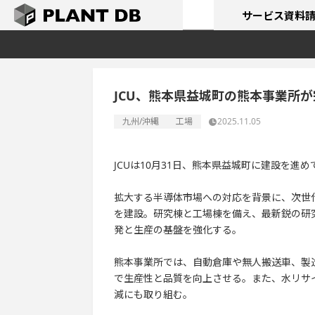
サービス
資料
JCU、熊本県益城町の熊本事業所が
九州/沖縄
工場
2025.11.05
JCUは10月31日、熊本県益城町に建設を進
拡大する半導体市場への対応を背景に、次世
を建設。研究棟と工場棟を備え、最新鋭の研
発と生産の基盤を強化する。
熊本事業所では、自動倉庫や無人搬送車、製
で生産性と品質を向上させる。また、水リサ
減にも取り組む。