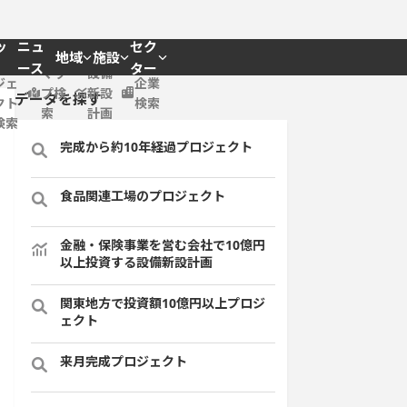
ッ
ニュ
セク
地域
施設
プロ
ース
ター
マッ
設備
ジェ
企業
プ検
新設
データを探す
クト
検索
索
計画
検索
完成から約10年経過プロジェクト
食品関連工場のプロジェクト
金融・保険事業を営む会社で10億円
以上投資する設備新設計画
関東地方で投資額10億円以上プロジ
ェクト
来月完成プロジェクト