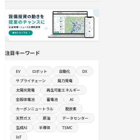
新規雇用者数100名以上プロジェクト
システム投資一覧
年間研究開発費が100億円以上の企業
一覧
注目キーワード
発電設備の導入を含む工場プロジェ
クト
EV
ロボット
自動化
DX
直近3か月以内に着工プロジェクト
サプライチェーン
風力発電
太陽光発電
再生可能エネルギー
発電設備の導入を含む物流施設プロ
ジェクト
全固体電池
蓄電池
AI
カーボンニュートラル
脱炭素
半導体設備に投資する設備新設計画
天然ガス
原油
データセンター
生成AI
半導体
TSMC
稼働から約10年経過プロジェクト
IoT