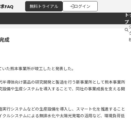
請求
FAQ
無料
トライアル
ログイン
ト
プ
完成
めていた熊本事業所が竣工したと発表した。
代半導体向け薬品の研究開発と製造を行う新事業所として熊本事業所
究設備や生産システムを導入することで、同社の事業成長を支える開
造実行システムなどの生産設備を導入し、スマート化を推進すること
イクルシステムによる無排水化や太陽光発電の活用など、環境負荷低