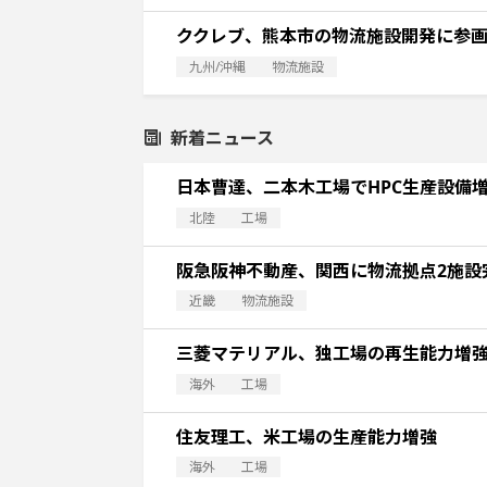
ククレブ、熊本市の物流施設開発に参
九州/沖縄
物流施設
新着ニュース
日本曹達、二本木工場でHPC生産設備
北陸
工場
阪急阪神不動産、関西に物流拠点2施設
近畿
物流施設
三菱マテリアル、独工場の再生能力増
海外
工場
住友理工、米工場の生産能力増強
海外
工場