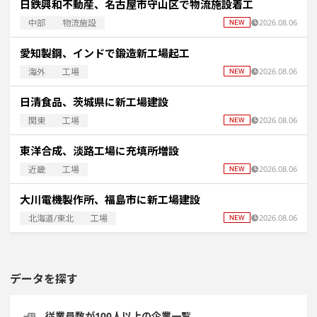
日鉄興和不動産、名古屋市守山区で物流施設着工
中部
物流施設
2026.08.06
愛知製鋼、インドで鍛造新工場起工
海外
工場
2026.08.06
日清食品、茨城県に新工場建設
関東
工場
2026.08.06
東洋合成、淡路工場に充填所増設
近畿
工場
2026.08.06
大川電機製作所、福島市に新工場建設
北海道/東北
工場
2026.08.06
データを探す
従業員数が100人以上の企業一覧