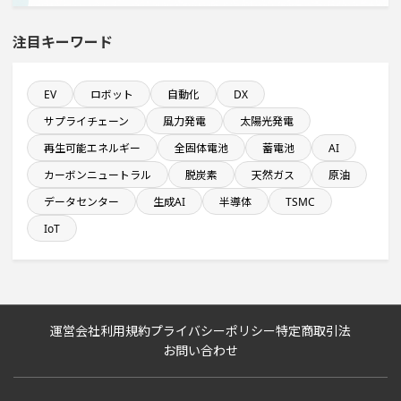
稼働から約5年経過プロジェクト
注目キーワード
発電設備の導入を含む物流施設プロジェクト
EV
ロボット
自動化
DX
サプライチェーン
風力発電
太陽光発電
直近3か月以内に完了する設備新設計画
再生可能エネルギー
全固体電池
蓄電池
AI
カーボンニュートラル
脱炭素
天然ガス
原油
直近3か月以内に着手する設備新設計画
データセンター
生成AI
半導体
TSMC
売上高が100億円以上の企業一覧
IoT
システム投資一覧
1000億円以上投資する設備新設計画
運営会社
利用規約
プライバシーポリシー
特定商取引法
お問い合わせ
従業員数10名以上の閉鎖プロジェクト