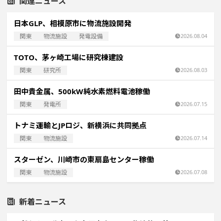
関連ニュース
日本GLP、相模原市に物流施設開発
関東
物流施設
発電設備
2026.08.04
TOTO、茅ヶ崎工場に研究棟建設
関東
研究所
2026.08.03
田中貴金属、500kW純水素燃料電池稼働
関東
発電所
2026.07.15
トナミ運輸とJPロジ、新横浜に共同拠点
関東
物流施設
2026.07.14
スターゼン、川崎市の東扇島センター稼働
関東
物流施設
2026.07.08
新着ニュース