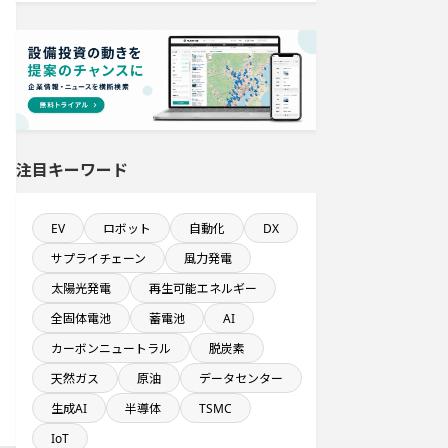
ト
半導体設備に投資する設備新設計画
売上高が100億円以上の企業一覧
完成から約10年経過プロジェクト
注目キーワード
年間研究開発費が100億円以上の企業
EV
ロボット
自動化
DX
一覧
サプライチェーン
風力発電
食品関連工場のプロジェクト
太陽光発電
再生可能エネルギー
全固体電池
蓄電池
AI
完成から約5年経過プロジェクト
カーボンニュートラル
脱炭素
天然ガス
原油
データセンター
1億円以上のソフトウェア投資する設
生成AI
半導体
TSMC
備新設計画
IoT