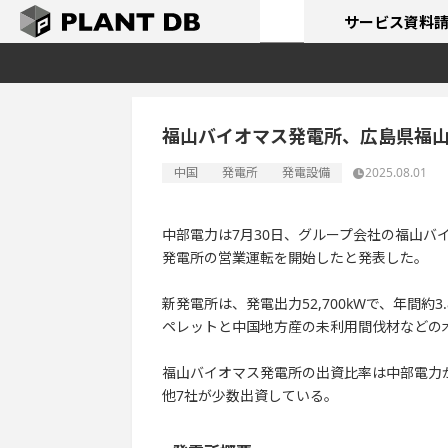
サービス
資料
福山バイオマス発電所、広島県福
中国
発電所
発電設備
2025.08.01
中部電力は7月30日、グループ会社の福山
発電所の営業運転を開始したと発表した。
新発電所は、発電出力52,700kWで、年間
ペレットと中国地方産の未利用間伐材などの
福山バイオマス発電所の出資比率は中部電力が5
他7社が少数出資している。