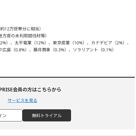
庭約12万世帯分に相当）
地方産の未利用間伐材等）
.2%）、太平電業（12%）、東京産業（10%）、カナデビア（2%）、
ク広島（0.8%）、藤井商事（0.3%）、ソラリアント（0.1%）
RPRISE会員の方はこちらから
サービスを見る
イン
無料トライアル