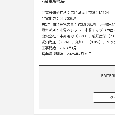
発電所概要
発電設備所在地：広島県福山市箕沖町124
発電出力：52,700kW
想定年間発電電力量：約3.8億kWh（一般家
燃料種別：木質ペレット、木質チップ（中国
出資会社：中部電力（50%）、稲畑産業（23
愛知海運（0.8%）、丸加HD（0.8%）、メッ
工事開始：2023年1月
営業運転開始：2025年7月30日
ENTE
ログ