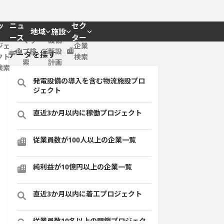
ッ
ニュ
セク
地域
施設
プロ
ース
ター
マッ
設備
ジェ
企業
プ検
新設
データを探す
クト
検索
索
計画
検索
発電設備の導入を含む物流施設プロ
ジェクト
直近3か月以内に稼働プロジェクト
従業員数が100人以上の企業一覧
純利益が10億円以上の企業一覧
直近3か月以内に着工プロジェクト
従業員数10名以上の閉鎖プロジェク