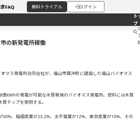
請求
FAQ
無料
トライアル
ログイン
ト
プ
山市の新発電所稼働
バイオマス発電所合同会社が、福山市箕沖町に建設した福山バイオマス
約3.8億kWhの発電が可能な木質専焼のバイオマス発電所。燃料には木質
木質チップを使用する。
0%、稲畑産業が23.2%、太平電業が12%、東京産業が10%、その