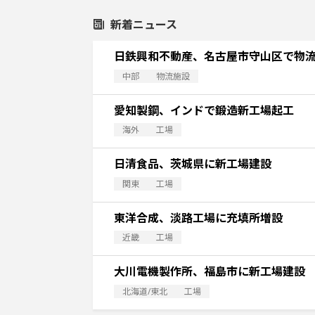
新着ニュース
日鉄興和不動産、名古屋市守山区で物
中部
物流施設
愛知製鋼、インドで鍛造新工場起工
海外
工場
日清食品、茨城県に新工場建設
関東
工場
東洋合成、淡路工場に充填所増設
近畿
工場
大川電機製作所、福島市に新工場建設
北海道/東北
工場