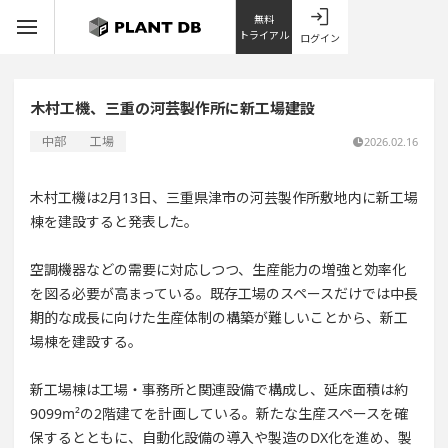
無料
トライアル
ログイン
木村工機、三重の河芸製作所に新工場建設
中部
工場
2026.02.16
木村工機は2月13日、三重県津市の河芸製作所敷地内に新工場
棟を建設すると発表した。
空調機器などの需要に対応しつつ、生産能力の増強と効率化
を図る必要が高まっている。既存工場のスペースだけでは中長
期的な成長に向けた生産体制の構築が難しいことから、新工
場棟を建設する。
新工場棟は工場・事務所と関連設備で構成し、延床面積は約
9099m²の2階建てを計画している。新たな生産スペースを確
保するとともに、自動化設備の導入や製造のDX化を進め、製