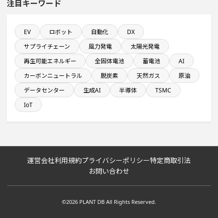
注目キーワード
発電設備の導入を含む物流施設プロジェクト
EV
ロボット
自動化
DX
サプライチェーン
風力発電
太陽光発電
情報通信事業を営む会社で10億円以上投資する設備新設
計画
再生可能エネルギー
全固体電池
蓄電池
AI
カーボンニュートラル
脱炭素
天然ガス
原油
従業員数が100人以上の企業一覧
データセンター
生成AI
半導体
TSMC
IoT
ホテル・宿泊事業を営む会社で10億円以上投資する設備
新設計画
稼働から約10年経過プロジェクト
運営会社
利用規約
プライバシーポリシー
特定商取引法
自動車関連工場のプロジェクト
お問い合わせ
売上高が100億円以上の企業一覧
©2026 PLANT DB All Rights Reserved.