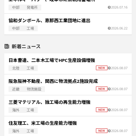
中部
発電所
2026.07.16
協和ダンボール、恵那西工業団地に進出
中部
工場
2026.06.22
新着ニュース
日本曹達、二本木工場でHPC生産設備増強
北陸
工場
2026.08.07
阪急阪神不動産、関西に物流拠点2施設完成
近畿
物流施設
2026.08.07
三菱マテリアル、独工場の再生能力増強
海外
工場
2026.08.07
住友理工、米工場の生産能力増強
海外
工場
2026.08.07