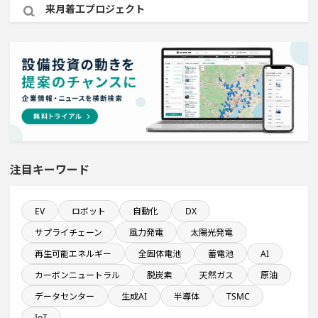
来月着工プロジェクト
発電設備の導入を含む工場プロジェクト
金融・保険事業を営む会社で10億円以上投資する設備新
設計画
飲食事業を営む会社で10億円以上投資する設備新設計画
注目キーワード
九州地方で投資額10億円以上プロジェクト
来月稼働プロジェクト
EV
ロボット
自動化
DX
サプライチェーン
風力発電
太陽光発電
既に100億円以上の支払いが終了した設備新設計画
再生可能エネルギー
全固体電池
蓄電池
AI
カーボンニュートラル
脱炭素
天然ガス
原油
医薬品工場のプロジェクト
データセンター
生成AI
半導体
TSMC
IoT