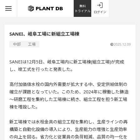
無料
トライアル
ログイン
SANEI、岐阜工場に新組立工場棟
中部
工場
2025.12.09
SANEIは12月5日、岐阜工場内に新工場棟(組立工場)が完成
し、竣工式を行ったと発表した。
高付加価値水栓の国内外需要が拡大する中、安定供給体制の
確立が課題となっていた。このため、2024年に稼働した鋳造
～研磨工程を集約した工場棟に続き、組立工程を担う新工場
棟を増設した。
新工場棟では水栓金具の組立工程を集約し、生産ラインの再
構築と自動化設備の導入により、生産能力の増強と生産効率
の向上を図る。省力化と従業員の負荷軽減、品質の均一化を