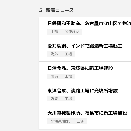
新着ニュース
日鉄興和不動産、名古屋市守山区で物
中部
物流施設
愛知製鋼、インドで鍛造新工場起工
海外
工場
日清食品、茨城県に新工場建設
関東
工場
東洋合成、淡路工場に充填所増設
近畿
工場
大川電機製作所、福島市に新工場建設
北海道/東北
工場