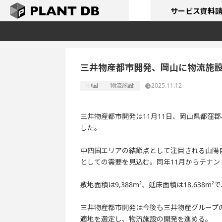
サービス
資料
三井物産都市開発、岡山に物流施
中国
物流施設
2025.11.12
三井物産都市開発は11月11日、岡山県都窪郡
した。
中四国エリアの結節点として注目される山陽自
としての需要を見込む。同年11月からテナン
敷地面積は9,388m²、延床面積は18,63
三井物産都市開発は今後も三井物産グループ
適地を選定し、物流施設の開発を進める。