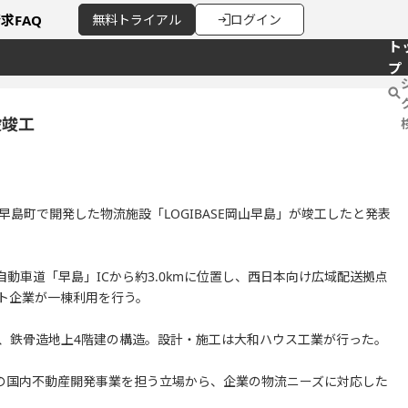
請求
FAQ
無料
トライアル
ログイン
ト
プ
設竣工
早島町で開発した物流施設「LOGIBASE岡山早島」が竣工したと発表
動車道「早島」ICから約3.0kmに位置し、西日本向け広域配送拠点
ト企業が一棟利用を行う。
8m²で、鉄骨造地上4階建の構造。設計・施工は大和ハウス工業が行った。
の国内不動産開発事業を担う立場から、企業の物流ニーズに対応した