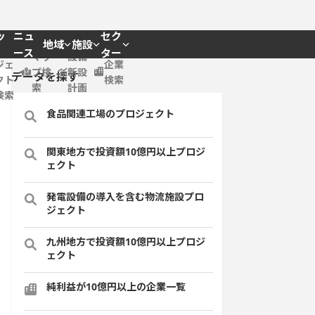
ッ
ニュ
セク
地域
施設
プロ
ース
ター
マッ
設備
ジェ
企業
プ検
新設
データを探す
クト
検索
索
計画
検索
食品関連工場のプロジェクト
関東地方で投資額10億円以上プロジ
ェクト
発電設備の導入を含む物流施設プロ
ジェクト
九州地方で投資額10億円以上プロジ
ェクト
純利益が10億円以上の企業一覧