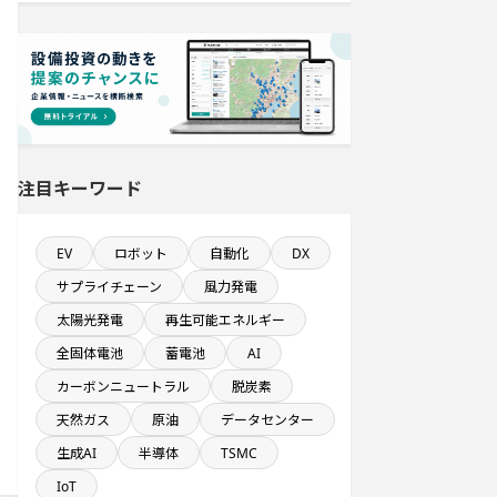
ホテル・宿泊事業を営む会社で10億
円以上投資する設備新設計画
直近3か月以内に完了する設備新設計
画
年間研究開発費が100億円以上の企業
一覧
注目キーワード
1億円以上のソフトウェア投資する設
備新設計画
EV
ロボット
自動化
DX
サプライチェーン
風力発電
稼働から約5年経過プロジェクト
太陽光発電
再生可能エネルギー
全固体電池
蓄電池
AI
来月完成プロジェクト
カーボンニュートラル
脱炭素
平均臨時雇用人員数が100人以上の企
天然ガス
原油
データセンター
業一覧
生成AI
半導体
TSMC
IoT
医薬品工場のプロジェクト