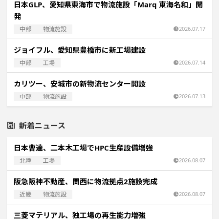
日本GLP、愛知県東海市で物流施設「Marq 東海名和」開
発
中部
物流施設
2026.07.17
ジョイフル、愛知県豊橋市に新工場建設
中部
工場
2026.07.14
カリツー、安城市の新物流センター開設
中部
物流施設
2026.07.13
新着ニュース
日本曹達、二本木工場でHPC生産設備増強
北陸
工場
2026.08.07
阪急阪神不動産、関西に物流拠点2施設完成
近畿
物流施設
2026.08.07
三菱マテリアル、独工場の再生能力増強