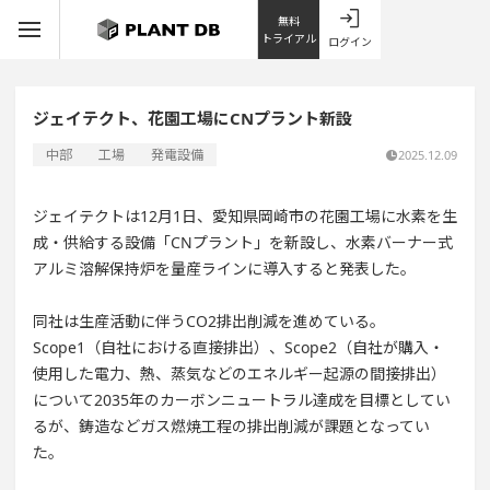
無料
トライアル
ログイン
ジェイテクト、花園工場にCNプラント新設
中部
工場
発電設備
2025.12.09
ジェイテクトは12月1日、愛知県岡崎市の花園工場に水素を生
成・供給する設備「CNプラント」を新設し、水素バーナー式
アルミ溶解保持炉を量産ラインに導入すると発表した。
同社は生産活動に伴うCO2排出削減を進めている。
Scope1（自社における直接排出）、Scope2（自社が購入・
使用した電力、熱、蒸気などのエネルギー起源の間接排出）
について2035年のカーボンニュートラル達成を目標としてい
るが、鋳造などガス燃焼工程の排出削減が課題となってい
た。