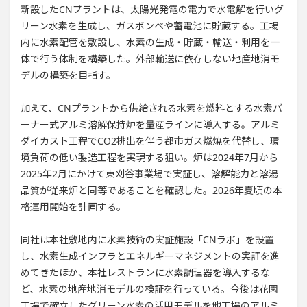
新設したCNプラントは、太陽光発電の電力で水電解を行いグ
リーン水素を生成し、ガスボンベや蓄電池に貯蔵する。工場
内に水素配管を敷設し、水素の生成・貯蔵・輸送・利用を一
体で行う体制を構築した。外部輸送に依存しない地産地消モ
デルの構築を目指す。
加えて、CNプラントから供給される水素を燃料とする水素バ
ーナー式アルミ溶解保持炉を量産ラインに導入する。アルミ
ダイカスト工程でCO2排出を伴う都市ガス燃焼を代替し、環
境負荷の低い製造工程を実現する狙い。炉は2024年7月から
2025年2月にかけて東刈谷事業場で実証し、溶解能力と溶湯
品質が従来炉と同等であることを確認した。2026年夏頃の本
格運用開始を計画する。
同社は本社敷地内に水素技術の実証施設「CNラボ」を設置
し、水素生成インフラとエネルギーマネジメントの実証を進
めてきたほか、本社レストランに水素調理器を導入するな
ど、水素の地産地消モデルの検証を行っている。今後は花園
工場で確立したグリーン水素の活用モデルを他工場のアルミ