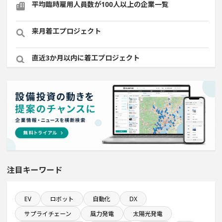
平均臨時雇用人員数が100人以上の企業一覧
来月着工プロジェクト
直近3か月以内に着工プロジェクト
発電設備の導入を含む工場プロジェクト
直近3か月以内に着手する設備新設計画
従業員数100名以上プロジェクト
金融・保険事業を営む会社で10億円以上投資する設備新
注目キーワード
設計画
食品卸に関するプロジェクト
EV
ロボット
自動化
DX
サプライチェーン
風力発電
太陽光発電