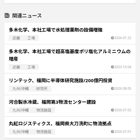
関連ニュース
多木化学、本社工場で水処理薬剤の設備増強
近畿
工場
2026.07.22
多木化学、本社工場で超高塩基度ポリ塩化アルミニウムの
増産
近畿
工場
2023.10.04
リンテック、福岡に半導体研究施設/200億円投資
九州/沖縄
研究所
2026.08.05
河合製氷冷蔵、福岡第3物流センター建設
九州/沖縄
物流施設
2026.07.02
丸紅ロジスティクス、福岡県大刀洗町に物流拠点
九州/沖縄
物流施設
2026.07.01