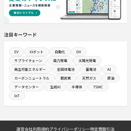
平均臨時雇用人員数が100人以上の企業一覧
食品卸に関するプロジェクト
発電設備の導入を含む物流施設プロジェクト
注目キーワード
自動車関連工場のプロジェクト
EV
ロボット
自動化
DX
サプライチェーン
風力発電
太陽光発電
直近3か月以内に完了する設備新設計画
再生可能エネルギー
全固体電池
蓄電池
AI
カーボンニュートラル
脱炭素
天然ガス
原油
来月完成プロジェクト
データセンター
生成AI
半導体
TSMC
従業員数が100人以上の企業一覧
IoT
年間研究開発費が100億円以上の企業一覧
システム投資一覧
運営会社
利用規約
プライバシーポリシー
特定商取引法