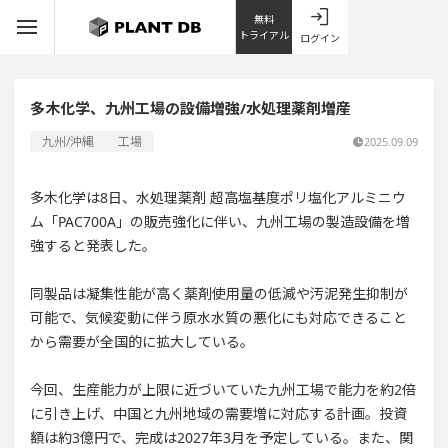
無料
トライアル
ログイン
多木化学、九州工場の設備増強/水処理薬剤増産
九州/沖縄
工場
2025.09.09
多木化学は8日、水処理薬剤 超高塩基度ポリ塩化アルミニウ
ム「PAC700A」の販売強化に伴い、九州工場の製造設備を増
強すると発表した。
同製品は凝集性能が高く薬剤使用量の低減や汚泥発生抑制が
可能で、気候変動に伴う原水水質の悪化にも対応できること
から需要が全国的に拡大している。
今回、生産能力が上限に近づいていた九州工場で能力を約2倍
に引き上げ、中国と九州地域の需要増に対応する計画。投資
額は約3億円で、完成は2027年3月を予定している。また、関