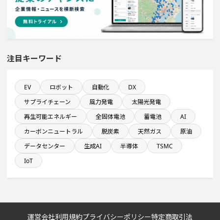
新規雇用者数100名以上プロジェクト
システム投資一覧
注目キーワード
年間設備投資額が100億円以上の企業一覧
発電設備の導入を含む物流施設プロジェクト
EV
ロボット
自動化
DX
サプライチェーン
風力発電
太陽光発電
食品卸に関するプロジェクト
再生可能エネルギー
全固体電池
蓄電池
AI
カーボンニュートラル
脱炭素
天然ガス
原油
純利益が10億円以上の企業一覧
データセンター
生成AI
半導体
TSMC
IoT
ホテル・宿泊事業を営む会社で10億円以上投資する設備
新設計画
発電設備の導入を含む工場プロジェクト
運営会社
利用規約
プライバシーポリシー
特定商取引法