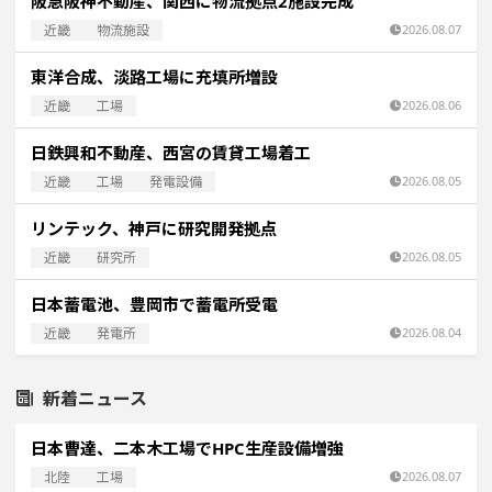
阪急阪神不動産、関西に物流拠点2施設完成
近畿
物流施設
2026.08.07
東洋合成、淡路工場に充填所増設
近畿
工場
2026.08.06
日鉄興和不動産、西宮の賃貸工場着工
近畿
工場
発電設備
2026.08.05
リンテック、神戸に研究開発拠点
近畿
研究所
2026.08.05
日本蓄電池、豊岡市で蓄電所受電
近畿
発電所
2026.08.04
新着ニュース
日本曹達、二本木工場でHPC生産設備増強
北陸
工場
2026.08.07