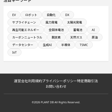
注目キーワード
従業員数が100人以上の企業一覧
EV
ロボット
自動化
DX
半導体設備に投資する設備新設計画
サプライチェーン
風力発電
太陽光発電
自動車関連工場のプロジェクト
再生可能エネルギー
全固体電池
蓄電池
AI
カーボンニュートラル
脱炭素
天然ガス
原油
年間研究開発費が100億円以上の企業一覧
データセンター
生成AI
半導体
TSMC
IoT
食品関連工場のプロジェクト
平均臨時雇用人員数が100人以上の企業一覧
運営会社
利用規約
プライバシーポリシー
特定商取引法
年間設備投資額が100億円以上の企業一覧
お問い合わせ
飲食事業を営む会社で10億円以上投資する設備新設計画
©2026 PLANT DB All Rights Reserved.
九州地方で投資額10億円以上プロジェクト