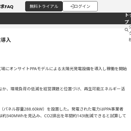
請求
FAQ
無料
トライアル
ログイン
ト
プ
電導入
工場にオンサイトPPAモデルによる太陽光発電設備を導入し稼働を開始
るなか、環境負荷の低減を経営課題と位置づけ、再生可能エネルギー活
パネル容量288.60kW）を設置した。発電された電力はPPA事業者
340MWhを見込み、CO2排出を年間約143t削減できると試算して