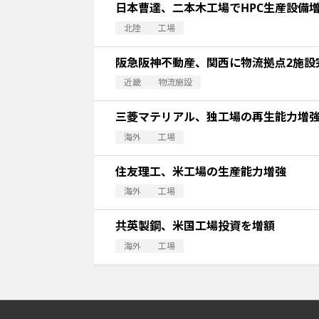
日本曹達、二本木工場でHPC生産設備
北陸
工場
阪急阪神不動産、関西に物流拠点2施設
近畿
物流施設
三菱マテリアル、独工場の再生能力増
海外
工場
住友理工、米工場の生産能力増強
海外
工場
共英製鋼、米国工場投資を増額
海外
工場