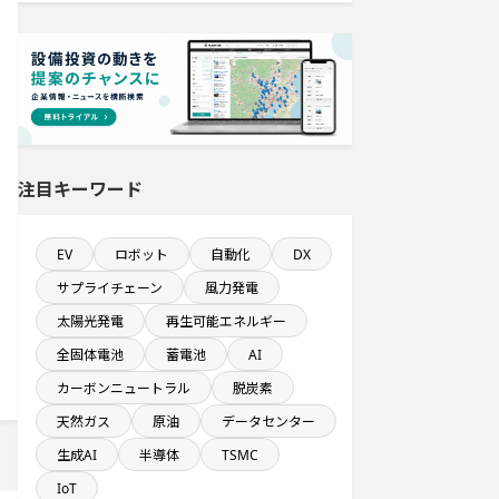
半導体設備に投資する設備新設計画
従業員数が100人以上の企業一覧
直近3か月以内に着工プロジェクト
年間研究開発費が100億円以上の企業
注目キーワード
一覧
EV
ロボット
自動化
DX
年間設備投資額が100億円以上の企業
一覧
サプライチェーン
風力発電
太陽光発電
再生可能エネルギー
関東地方で投資額10億円以上プロジ
ェクト
全固体電池
蓄電池
AI
カーボンニュートラル
脱炭素
稼働から約5年経過プロジェクト
天然ガス
原油
データセンター
生成AI
半導体
TSMC
金融・保険事業を営む会社で10億円
以上投資する設備新設計画
IoT