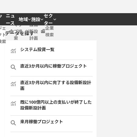
ッ
ニュ
セク
地域
施設
プロ
ース
ター
マッ
設備
ジェ
企業
プ検
新設
データを探す
クト
検索
索
計画
検索
システム投資一覧
直近3か月以内に稼働プロジェクト
直近3か月以内に完了する設備新設計
画
既に100億円以上の支払いが終了した
設備新設計画
来月稼働プロジェクト