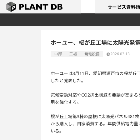
サービス
資料
ホーユー、桜が丘工場に太陽光発
中部
工場
発電設備
2026.03.13
ホーユーは3月11日、愛知県瀬戸市の桜が丘
したと発表した。
気候変動対応やCO2排出削減の要請が高ま
用を強化する。
桜が丘工場第3棟の屋根に太陽光パネル481枚（
から購入し、自家消費する。年間供給電力量は約
いる。