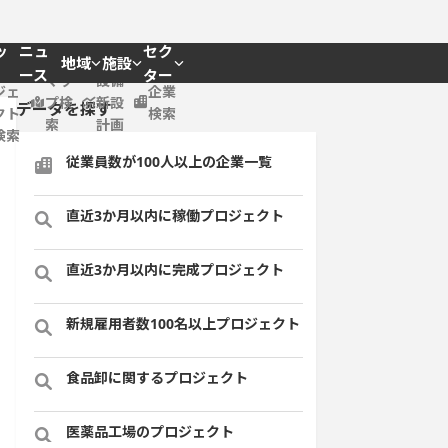
ッ
ニュ
セク
地域
施設
プロ
ース
ター
マッ
設備
ジェ
企業
プ検
新設
データを探す
クト
検索
索
計画
検索
従業員数が100人以上の企業一覧
直近3か月以内に稼働プロジェクト
直近3か月以内に完成プロジェクト
新規雇用者数100名以上プロジェクト
食品卸に関するプロジェクト
医薬品工場のプロジェクト