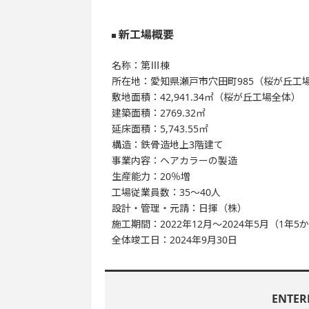
新工場概要
名称：第Ⅲ棟
所在地：愛知県瀬戸市穴田町985（桜が丘工
敷地面積：42,941.34㎡（桜が丘工場全体）
建築面積：2769.32㎡
延床面積：5,743.55㎡
構造：鉄骨造地上3階建て
事業内容：ヘアカラーの製造
生産能力：20％増
工場従業員数：35～40人
設計・管理・元請：日揮（株）
施工期間：2022年12月～2024年5月（1年5
全体竣工日：2024年9月30日
ENTE