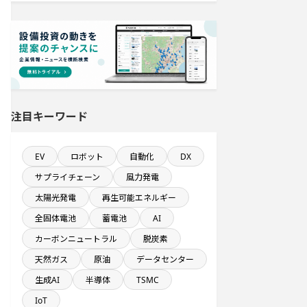
1000億円以上投資する設備新設計画
自動車関連工場のプロジェクト
来月完成プロジェクト
注目キーワード
稼働から約5年経過プロジェクト
EV
ロボット
自動化
DX
直近3か月以内に着工プロジェクト
サプライチェーン
風力発電
太陽光発電
再生可能エネルギー
稼働から約10年経過プロジェクト
全固体電池
蓄電池
AI
カーボンニュートラル
脱炭素
発電設備の導入を含む工場プロジェ
天然ガス
原油
データセンター
クト
生成AI
半導体
TSMC
九州地方で投資額10億円以上プロジ
IoT
ェクト