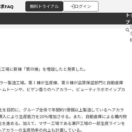
請求
FAQ
無料
トライアル
ログイン
ト
プ
丘工場に新棟「第Ⅲ棟」を増設したと発表した。
カラー製造工場。第Ⅰ棟が生産棟、第Ⅱ棟が品質保証部門と自動倉庫
ームトーンや、ビゲン香りのヘアカラー、ビューティラボホイップカ
化を目的に、グループ全体で年間約1億個以上製造しているヘアカラ
導入により生産能力を20％増加させる。また、自動倉庫による構内物
化を進める。加えて、マザー工場である瀬戸工場の一部生産ラインを
ヘアカラーの生産効率の向上も計画している。