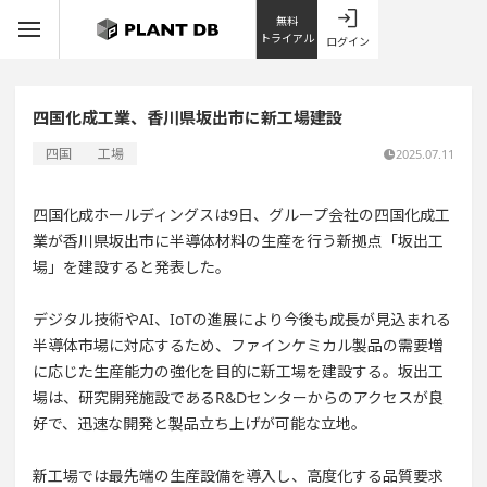
無料
トライアル
ログイン
四国化成工業、香川県坂出市に新工場建設
四国
工場
2025.07.11
四国化成ホールディングスは9日、グループ会社の四国化成工
業が香川県坂出市に半導体材料の生産を行う新拠点「坂出工
場」を建設すると発表した。
デジタル技術やAI、IoTの進展により今後も成長が見込まれる
半導体市場に対応するため、ファインケミカル製品の需要増
に応じた生産能力の強化を目的に新工場を建設する。坂出工
場は、研究開発施設であるR&Dセンターからのアクセスが良
好で、迅速な開発と製品立ち上げが可能な立地。
新工場では最先端の生産設備を導入し、高度化する品質要求