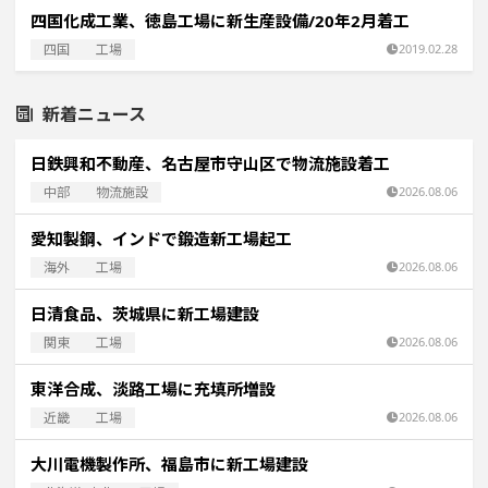
四国化成工業、徳島工場に新生産設備/20年2月着工
四国
工場
2019.02.28
新着ニュース
日鉄興和不動産、名古屋市守山区で物流施設着工
中部
物流施設
2026.08.06
愛知製鋼、インドで鍛造新工場起工
海外
工場
2026.08.06
日清食品、茨城県に新工場建設
関東
工場
2026.08.06
東洋合成、淡路工場に充填所増設
近畿
工場
2026.08.06
大川電機製作所、福島市に新工場建設