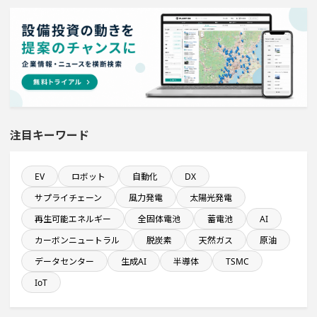
平均臨時雇用人員数が100人以上の企業一覧
完成から約10年経過プロジェクト
自動車関連工場のプロジェクト
直近3か月以内に着手する設備新設計画
注目キーワード
食品卸に関するプロジェクト
EV
ロボット
自動化
DX
サプライチェーン
風力発電
太陽光発電
直近3か月以内に完了する設備新設計画
再生可能エネルギー
全固体電池
蓄電池
AI
カーボンニュートラル
脱炭素
天然ガス
原油
既に100億円以上の支払いが終了した設備新設計画
データセンター
生成AI
半導体
TSMC
情報通信事業を営む会社で10億円以上投資する設備新設
IoT
計画