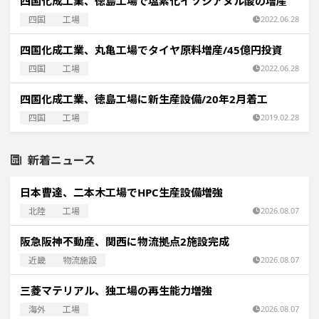
四国化成工業、徳島工場で塩素化イソシアヌル酸の増産
四国
工場
2022.06.28
四国化成工業、丸亀工場でタイヤ原料増産/45億円投資
四国
工場
2022.06.28
四国化成工業、徳島工場に新生産設備/20年2月着工
四国
工場
2019.02.28
新着ニュース
日本曹達、二本木工場でHPC生産設備増強
北陸
工場
2026.08.07
阪急阪神不動産、関西に物流拠点2施設完成
近畿
物流施設
2026.08.07
三菱マテリアル、独工場の再生能力増強
海外
工場
2026.08.07