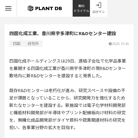
無料
トライアル
ログイン
四国化成工業、香川県宇多津町にR&Dセンター建設
四国
研究所
2025.10.30
四国化成ホールディングスは29日、連結子会社で化学品事業
を展開する四国化成工業が香川県宇多津町の現R&Dセンター
敷地内に新R&Dセンターを建設すると発表した。
既存R&Dセンターは老朽化が進み、研究スペースや設備の不
足が課題となっていることから、研究開発力を強化するため
新たなセンターを建設する。新施設では電子化学材料開発部
と機能材料開発部が半導体やプリント配線板向け材料の研究
を、無機化成品開発部がタイヤ原料や硫黄関連材料の研究を
担い、各事業分野の拡大を目指す。