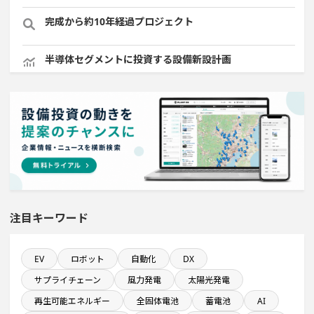
完成から約10年経過プロジェクト
半導体セグメントに投資する設備新設計画
発電設備の導入を含む物流施設プロジェクト
純利益が10億円以上の企業一覧
システム投資一覧
発電設備の導入を含む工場プロジェクト
注目キーワード
半導体設備に投資する設備新設計画
EV
ロボット
自動化
DX
サプライチェーン
風力発電
太陽光発電
金融・保険事業を営む会社で10億円以上投資する設備新
設計画
再生可能エネルギー
全固体電池
蓄電池
AI