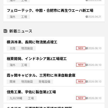
海外
工場
フェローテック、中国・合肥市に再生ウエーハ新工場
海外
工場
2026.04.21
新着ニュース
横浜冷凍、長岡に物流拠点竣工
北陸
物流施設
2026.08.10
極東開発、インドネシア第2工場竣工
海外
工場
2026.08.10
霞ヶ関キャピタル、三芳町に冷凍自動倉庫
関東
物流施設
発電設備
2026.08.10
佳秀工業、宇佐に製缶第2工場
九州/沖縄
工場
2026.08.10