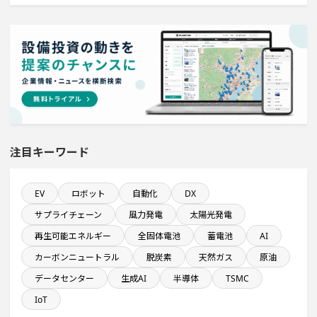
ホテル・宿泊事業を営む会社で10億円以上投資する設備
新設計画
1億円以上のソフトウェア投資する設備新設計画
直近3か月以内に着工プロジェクト
注目キーワード
新規雇用者数100名以上プロジェクト
純利益が10億円以上の企業一覧
EV
ロボット
自動化
DX
サプライチェーン
風力発電
太陽光発電
金融・保険事業を営む会社で10億円以上投資する設備新
再生可能エネルギー
全固体電池
蓄電池
AI
設計画
カーボンニュートラル
脱炭素
天然ガス
原油
直近3か月以内に完成プロジェクト
データセンター
生成AI
半導体
TSMC
IoT
従業員数10名以上の閉鎖プロジェクト