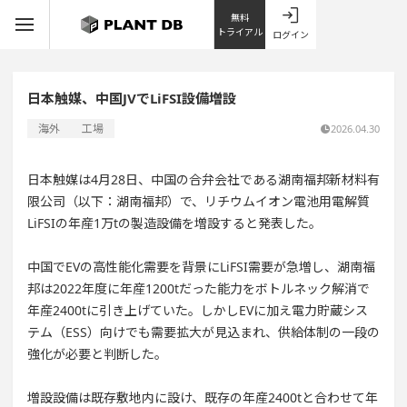
無料
トライアル
ログイン
日本触媒、中国JVでLiFSI設備増設
海外
工場
2026.04.30
日本触媒は4月28日、中国の合弁会社である湖南福邦新材料有
限公司（以下：湖南福邦）で、リチウムイオン電池用電解質
LiFSIの年産1万tの製造設備を増設すると発表した。
中国でEVの高性能化需要を背景にLiFSI需要が急増し、湖南福
邦は2022年度に年産1200tだった能力をボトルネック解消で
年産2400tに引き上げていた。しかしEVに加え電力貯蔵シス
テム（ESS）向けでも需要拡大が見込まれ、供給体制の一段の
強化が必要と判断した。
増設設備は既存敷地内に設け、既存の年産2400tと合わせて年